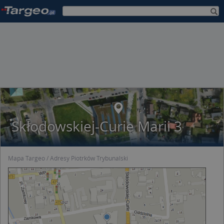
Skłodowskiej-Curie Marii 3
Mapa Targeo
Adresy Piotrków Trybunalski