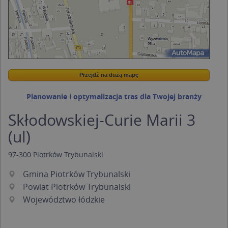
Przejdź na dużą mapę
Wstaw tę mapkę na swoją stronę
Przejdź na dużą mapę
Kreatorze map Targeo
Planowanie i optymalizacja tras dla Twojej branży
Skłodowskiej-Curie Marii 3
(ul)
97-300
Piotrków Trybunalski
Gmina Piotrków Trybunalski
Powiat Piotrków Trybunalski
Województwo łódzkie