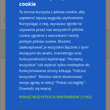
cookie
Ta strona korzysta z plików cookie, aby
zapewnić lepszą wygodę użytkowania.
Korzystając z niej, wyrażasz zgodę na
używanie przez nas wszystkich plików
cookie zgodnie z warunkami naszej
polityki plików cookie. Możesz
zaakceptować je wszystkie (łącznie z tymi
służącymi do analiz, marketingu oraz
funkcjonalności) wybierając "Akceptuj
wszystkie" lub wybrać tylko niezbędne do
Ulice w pobliżu
funkcjonowania strony klikając "Odrzuć
wszystkie". Możesz także dostosować
Pomiechówek, Parkowa, Ulica (05-180)
swoje zgody w sekcji "Pokaż szczegóły".
Pomiechówek, Miła, Ulica (05-180)
Pomiechówek, Sportowa, Ulica (05-180)
Dowiedz się więcej
POKAŻ WSZYSTKICH PARTNERÓW
(1192)
Najbliższe obszary kodów pocztowych
→
Kod pocztowy 05-180