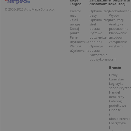
Moje
Zarządzanie
Inteligencja
Targeo
dostawami
lokalizacji
Niezbędne
Wydajność
Targetowanie
© 2003-2026 AutoMapa Sp. z o.o.
Kreator
Optymalizacja
Geokodowani
map
trasy
Wybór
Funkcjonalność
Niesklasyfikowane
Zgłoś
Optymalizacja
lokalizacji
uwagę
stref
Analityka
Niezbędne pliki cookie umożliwiają korzystanie z
Dodaj
dostaw
przestrzenna
podstawowych funkcji strony internetowej, takich
punkt
Cyfrowe
Planowanie
jak logowanie użytkownika i zarządzanie kontem.
Panel
potwierdzenie
zasobów
Bez niezbędnych plików cookie nie można
użytkownika
odbioru
Zarządzanie
prawidłowo korzystać ze strony internetowej.
Warunki
Operacje
ryzykiem
użytkowania
dostaw
Provider
/
Okres
Zarządzanie
Nazwa
Opi
Domena
przechowywania
podwykonawcami
APPSESSID
.targeo.pl
Sesja
Branże
Firmy
CookieScriptConsent
1 rok 1 miesiąc
Ten
CookieScript
kurierskie
jes
.targeo.pl
Logistyka
prz
Coo
specjalistyczn
Scr
Handel
zap
detaliczny
pre
Cateringi
dot
pudełkowe
zg
Finanse
uży
i
pli
ubezpieczenia
to 
Energetyka
aby
i
coo