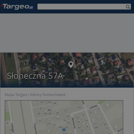
Słoneczna 57A
Mapa Targeo
Adresy Pomiechówek