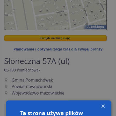
Przejdź na dużą mapę
Wstaw tę mapkę na swoją stronę
Przejdź na dużą mapę
Kreatorze map Targeo
Planowanie i optymalizacja tras dla Twojej branży
Słoneczna 57A (ul)
05-180
Pomiechówek
Gmina Pomiechówek
Powiat nowodworski
Województwo mazowieckie
×
Ta strona używa plików