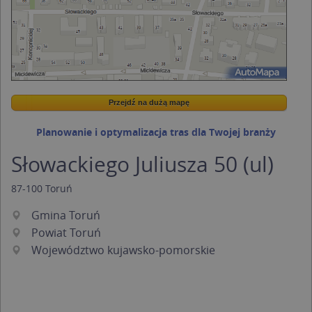
Przejdź na dużą mapę
Wstaw tę mapkę na swoją stronę
Przejdź na dużą mapę
Kreatorze map Targeo
Planowanie i optymalizacja tras dla Twojej branży
Słowackiego Juliusza 50 (ul)
87-100
Toruń
Gmina Toruń
Powiat Toruń
Województwo kujawsko-pomorskie