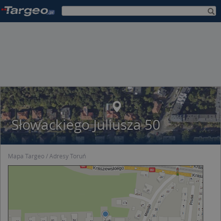
Słowackiego Juliusza 50
Mapa Targeo
Adresy Toruń