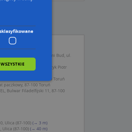
sklasyfikowane
o Usługowe Atra Kras Romi Bud, ul.
-100 Toruń
 WSZYSTKIE
 Inthell System Włodarczyk Piotr
 87-100 Toruń
szki Stanisława 32, 87-100 Toruń
at paczkowy, 87-100 Toruń
Bulwar Filadelfijski 11, 87-100
wane
owanie użytkownika i
j.
0, Ulica (87-100)
(→ 3 m)
, Ulica (87-100)
(→ 40 m)