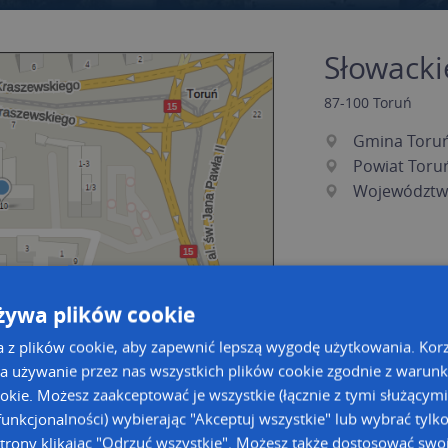
Słowackie
87-100
Toruń
Gmina Toru
Powiat Toru
Województw
żywa plików cookie
a z plików cookie, aby zapewnić lepszą wygodę użytkowania. Korzy
a używanie przez nas wszystkich plików cookie zgodnie z warun
ookie. Możesz zaakceptować je wszystkie (łącznie z tymi służącymi
a dużą mapę
a dużą mapę
unkcjonalności) wybierając "Akceptuj wszystkie" lub wybrać tylk
acja tras dla Twojej branży
trony klikając "Odrzuć wszystkie". Możesz także dostosować swoj
Kreatorze map Targeo