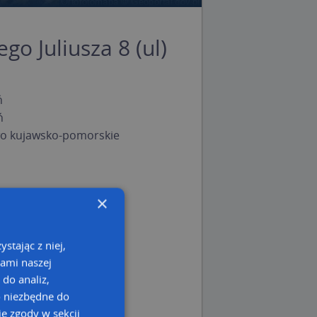
go Juliusza 8 (ul)
ń
ń
o kujawsko-pomorskie
×
stając z niej,
kami naszej
 do analiz,
o niezbędne do
e zgody w sekcji