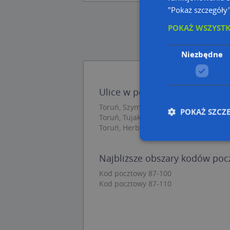
"Pokaż szczegóły
POKAŻ WSZYST
Niezbędne
Ulice w pobliżu
Toruń, Szymanowskiego Karola, Ulica (
POKAŻ SZCZ
Toruń, Tujakowskiego Alojzego, Ulica (
Toruń, Herberta Zbigniewa, Rondo (87
Najbliższe obszary kodów po
Nie
Kod pocztowy 87-100
Niezbędne pliki cook
Kod pocztowy 87-110
zarządzanie kontem. 
Nazwa
APPSESSID