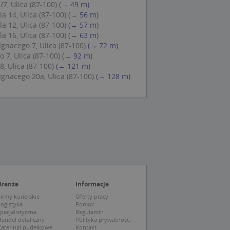
/7, Ulica (87-100)
(→ 49 m)
 Cookie-Script.com
 14, Ulica (87-100)
(→ 56 m)
ch zgody
 12, Ulica (87-100)
(→ 57 m)
eczne, aby baner
ie.
 16, Ulica (87-100)
(→ 63 m)
gnacego 7, Ulica (87-100)
(→ 72 m)
 7, Ulica (87-100)
(→ 92 m)
, Ulica (87-100)
(→ 121 m)
Ignacego 20a, Ulica (87-100)
(→ 128 m)
wywania
Opis
siąc
ytics do
mę Microsoft jako
awić za pomocą
niversal Analytics -
ie uważa się, że
ywanej usługi
soft, umożliwiając
zróżniania
 losowo
a. Jest on
tórego właścicielem
Branże
Informacje
ie i służy do
wiedzającego witrynę
sesji i kampanii na
irmy kurierskie
Oferty pracy
Logistyka
Pomoc
ck i zawiera
pecjalistyczna
Regulamin
ą analityki
wy korzysta z
andel detaliczny
Polityka prywatności
o pomocy
 użytkownik
Cateringi pudełkowe
Kontakt
edzających i
tryny.