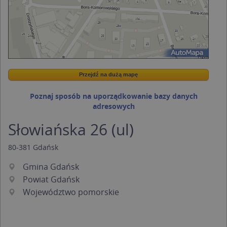
Przejdź na dużą mapę
Wstaw tę mapkę na swoją stronę
Przejdź na dużą mapę
Kreatorze map Targeo
Poznaj sposób na uporządkowanie bazy danych
adresowych
Słowiańska 26 (ul)
80-381
Gdańsk
Gmina Gdańsk
Powiat Gdańsk
Województwo pomorskie