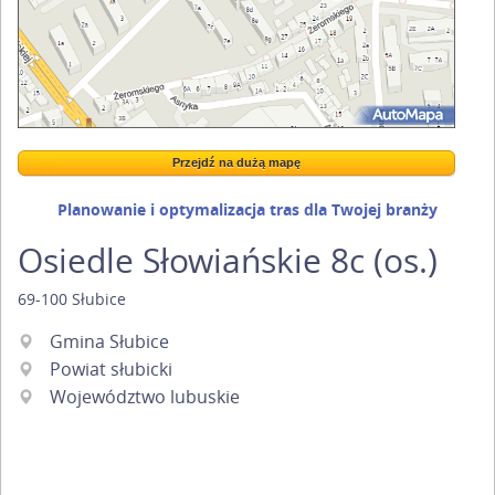
Przejdź na dużą mapę
Wstaw tę mapkę na swoją stronę
Przejdź na dużą mapę
Kreatorze map Targeo
Planowanie i optymalizacja tras dla Twojej branży
Osiedle Słowiańskie 8c (os.)
69-100
Słubice
Gmina Słubice
Powiat słubicki
Województwo lubuskie