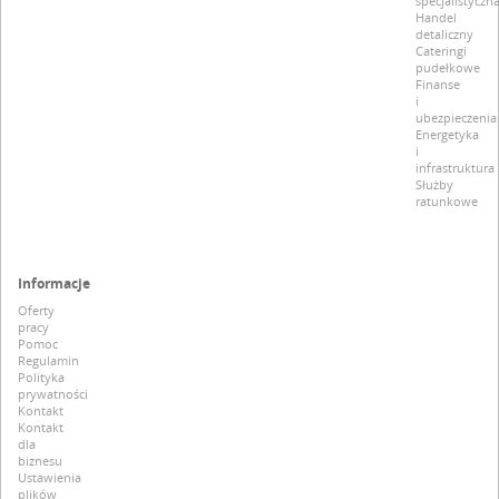
specjalistyczn
Handel
detaliczny
Cateringi
pudełkowe
Finanse
i
ubezpieczenia
Energetyka
i
infrastruktura
Służby
ratunkowe
Informacje
Oferty
pracy
Pomoc
Regulamin
Polityka
prywatności
Kontakt
Kontakt
dla
biznesu
Ustawienia
plików