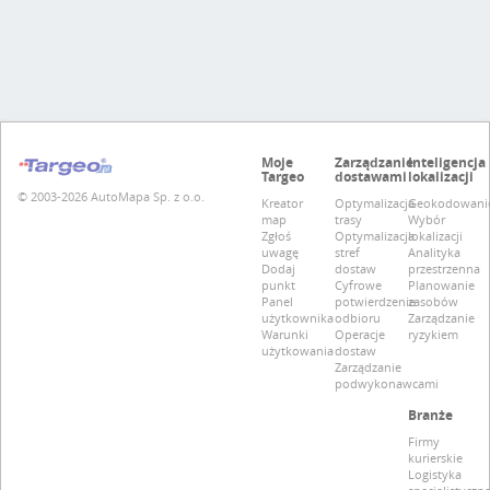
Moje
Zarządzanie
Inteligencja
Targeo
dostawami
lokalizacji
© 2003-2026 AutoMapa Sp. z o.o.
Kreator
Optymalizacja
Geokodowani
map
trasy
Wybór
Zgłoś
Optymalizacja
lokalizacji
uwagę
stref
Analityka
Dodaj
dostaw
przestrzenna
punkt
Cyfrowe
Planowanie
Panel
potwierdzenie
zasobów
użytkownika
odbioru
Zarządzanie
Warunki
Operacje
ryzykiem
użytkowania
dostaw
Zarządzanie
podwykonawcami
Branże
Firmy
kurierskie
Logistyka