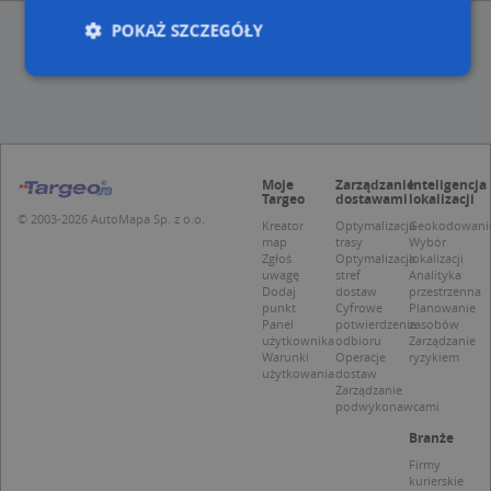
POKAŻ SZCZEGÓŁY
Niezbędne
Wydajność
Targetowanie
Funkcjonalność
Niesklasyfikowane
Moje
Zarządzanie
Inteligencja
Niezbędne pliki cookie umożliwiają korzystanie z
Targeo
dostawami
lokalizacji
podstawowych funkcji strony internetowej, takich
© 2003-2026 AutoMapa Sp. z o.o.
Kreator
Optymalizacja
Geokodowani
jak logowanie użytkownika i zarządzanie kontem.
map
trasy
Wybór
Bez niezbędnych plików cookie nie można
Zgłoś
Optymalizacja
lokalizacji
prawidłowo korzystać ze strony internetowej.
uwagę
stref
Analityka
Dodaj
dostaw
przestrzenna
Provider
/
Okres
Nazwa
Opi
punkt
Cyfrowe
Planowanie
Domena
przechowywania
Panel
potwierdzenie
zasobów
użytkownika
odbioru
Zarządzanie
APPSESSID
.targeo.pl
Sesja
Warunki
Operacje
ryzykiem
użytkowania
dostaw
CookieScriptConsent
1 rok 1 miesiąc
Ten
CookieScript
Zarządzanie
jes
.targeo.pl
podwykonawcami
prz
Coo
Branże
Scr
zap
Firmy
pre
kurierskie
dot