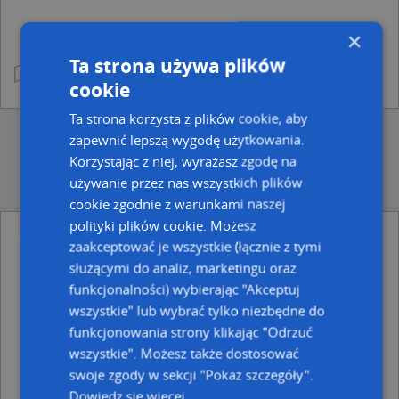
×
Ta strona używa plików
cookie
Ta strona korzysta z plików cookie, aby
zapewnić lepszą wygodę użytkowania.
Korzystając z niej, wyrażasz zgodę na
używanie przez nas wszystkich plików
cookie zgodnie z warunkami naszej
polityki plików cookie. Możesz
zaakceptować je wszystkie (łącznie z tymi
Ulice w pobliżu
służącymi do analiz, marketingu oraz
Sopot, Sportowa, Ulica (81-739)
funkcjonalności) wybierając "Akceptuj
Sopot, Polna, Ulica (81-740)
wszystkie" lub wybrać tylko niezbędne do
Sopot, Architektów, Ulica (81-736)
funkcjonowania strony klikając "Odrzuć
Najbliższe obszary kodów pocztowych
wszystkie". Możesz także dostosować
swoje zgody w sekcji "Pokaż szczegóły".
Kod pocztowy 81-735
Dowiedz się więcej
Kod pocztowy 81-737