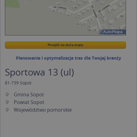
Przejdź na dużą mapę
Wstaw tę mapkę na swoją stronę
Przejdź na dużą mapę
Kreatorze map Targeo
Planowanie i optymalizacja tras dla Twojej branży
Sportowa 13 (ul)
81-739
Sopot
Gmina Sopot
Powiat Sopot
Województwo pomorskie