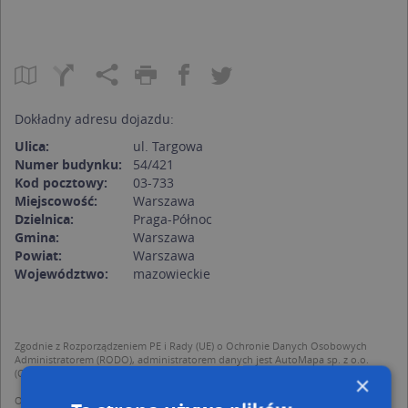
Dokładny adresu dojazdu:
Ulica:
ul. Targowa
Numer budynku:
54/421
Kod pocztowy:
03-733
Miejscowość:
Warszawa
Dzielnica:
Praga-Północ
Gmina:
Warszawa
Powiat:
Warszawa
Województwo:
mazowieckie
Zgodnie z Rozporządzeniem PE i Rady (UE) o Ochronie Danych Osobowych
Administratorem (RODO), administratorem danych jest AutoMapa sp. z o.o.
(Operator) z siedzibą w Warszawie przy ulicy Domaniewskiej 37.
×
Operator przetwarza dane osobowe w celu: