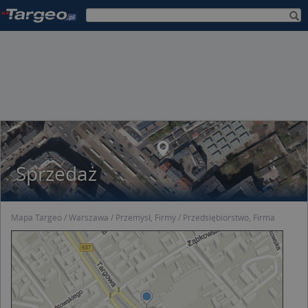
Sprzedaż
Mapa Targeo
Warszawa
Przemysł, Firmy
Przedsiębiorstwo, Firma