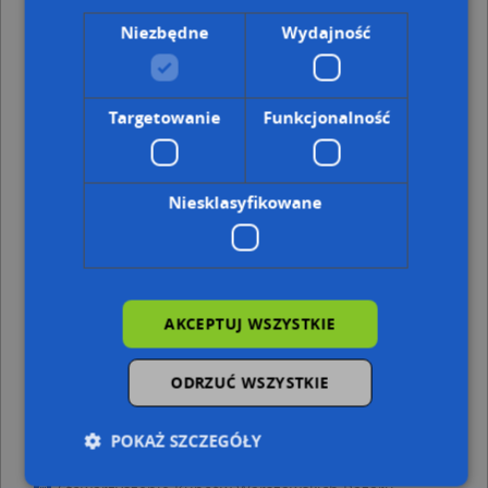
Adresy w pobliżu
Niezbędne
Wydajność
Warszawa, Targowa 50/52, Ulica (03-733)
(→ 27 m)
Warszawa, Targowa 56, Ulica (03-733)
(→ 43 m)
Warszawa, Targowa 48, Ulica (03-733)
(→ 71 m)
Warszawa, Targowa 47, Ulica (03-728)
(→ 73 m)
Targetowanie
Funkcjonalność
Warszawa, Targowa 45, Ulica (03-728)
(→ 73 m)
Warszawa, Ząbkowska 2, Ulica (03-735)
(→ 76 m)
Warszawa, Ząbkowska 4, Ulica (03-735)
(→ 85 m)
Warszawa, Ząbkowska 6, Ulica (03-735)
(→ 94 m)
Niesklasyfikowane
Warszawa, Targowa 41, Ulica (03-728)
(→ 103 m)
Warszawa, Ząbkowska 16, Ulica (03-735)
(→ 192 m)
Ulice w pobliżu
AKCEPTUJ WSZYSTKIE
Warszawa, Targowa, Ulica (03-408)
Warszawa, Kępna, Ulica (03-730)
Warszawa, Brzeska, Ulica (03-737)
ODRZUĆ WSZYSTKIE
Sprzedaż - inne punkty w pobliżu
POKAŻ SZCZEGÓŁY
Synagoga, Targowa*637 50/52, 03-733 Warszawa
Wierzejki, Targowa 39A, 03-728 Warszawa