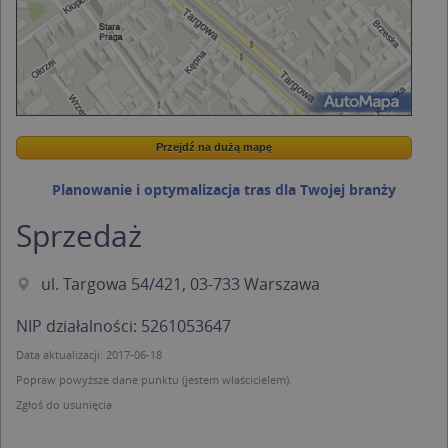
Przejdź na dużą mapę
Wstaw tę mapkę na swoją stronę
Przejdź na dużą mapę
Kreatorze map Targeo
Planowanie i optymalizacja tras dla Twojej branży
Sprzedaż
ul. Targowa 54/421, 03-733 Warszawa
NIP działalności: 5261053647
Data aktualizacji: 2017-06-18
Popraw powyższe dane punktu (jestem właścicielem).
Zgłoś do usunięcia