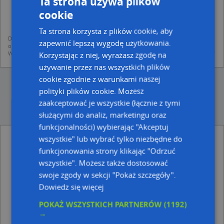
Ta strona używa plików
dodania ich do bazy Targeo oraz publikacji w wyszukiwarce firm i na
mapach (art. 6 ust. 1 lit. f RODO)
cookie
udostępniania danych o firmach partnerom biznesowym operatora (art.
6 ust. 1 lit. f RODO)
Ta strona korzysta z plików cookie, aby
Dane pochodzą z publicznych baz CEIDG, GUS, REGON, z firmowych stron www
zapewnić lepszą wygodę użytkowania.
oraz od podmiotów zewnętrznych.
Więcej informacji dot. RODO:
http://regulamin.automapa.pl/odo_przetwarzanie/
Korzystając z niej, wyrażasz zgodę na
używanie przez nas wszystkich plików
cookie zgodnie z warunkami naszej
polityki plików cookie. Możesz
zaakceptować je wszystkie (łącznie z tymi
służącymi do analiz, marketingu oraz
funkcjonalności) wybierając "Akceptuj
wszystkie" lub wybrać tylko niezbędne do
Sprzedaż - inne Przemysł, Firmy w pobliżu
funkcjonowania strony klikając "Odrzuć
Tabriz, Wał Miedzeszyński 465, 03-734 Warszawa
wszystkie". Możesz także dostosować
Aligator Stefański Tomasz, ul. Targowa 46 LOK.72, 03-
swoje zgody w sekcji "Pokaż szczegóły".
733 Warszawa
Taxi Osobowe, Targowa 62, 03-734 Warszawa
Dowiedz się więcej
Agencja Uniwers, ul. Stefana Okrzei 34, 03-710
POKAŻ WSZYSTKICH PARTNERÓW
(1192)
Warszawa
→