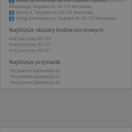
Stowarzyszenie Kupców Warszawskich Bazaru
Różyckiego, Targowa 54, 03-733 Warszawa
Niezbędne
Wydajność
Targetowanie
Gorsecik, Targowa 54, 03-733 Warszawa
Usługi Kosmetyczne, Targowa 46, 03-733 Warszawa
Funkcjonalność
Niesklasyfikowane
Najbliższe obszary kodów pocztowych
Niezbędne pliki cookie umożliwiają korzystanie z
podstawowych funkcji strony internetowej, takich
Kod pocztowy 03-739
jak logowanie użytkownika i zarządzanie kontem.
Kod pocztowy 03-737
Bez niezbędnych plików cookie nie można
prawidłowo korzystać ze strony internetowej.
Kod pocztowy 03-721
Provider
/
Okres
Najbliższe przystanki
Nazwa
Opi
Domena
przechowywania
Przystanek Ząbkowska 02
APPSESSID
.targeo.pl
Sesja
Przystanek Ząbkowska 01
CookieScriptConsent
1 rok 1 miesiąc
Ten
CookieScript
Przystanek Ząbkowska 06
jes
.targeo.pl
prz
Coo
Scr
zap
pre
dot
zg
uży
pli
to 
aby