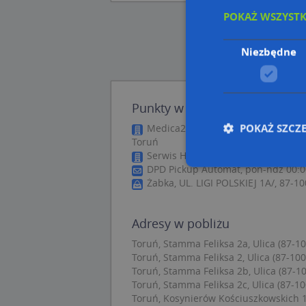
POKAŻ WSZYST
Niezbędne
Punkty w pobliżu
POKAŻ SZCZ
Medica24 Przemysław Pietrzak, ul. 
Toruń
Serwis Handel Usługi Almex, ul. Le
DPD Pickup Automat, pon-ndz 00:00
Żabka, UL. LIGI POLSKIEJ 1A/, 87-1
Nie
Niezbędne pliki cook
Adresy w pobliżu
zarządzanie kontem. 
Toruń, Stamma Feliksa 2a, Ulica (87-10
Toruń, Stamma Feliksa 2, Ulica (87-100
Nazwa
Toruń, Stamma Feliksa 2b, Ulica (87-10
APPSESSID
Toruń, Stamma Feliksa 2c, Ulica (87-10
Toruń, Kosynierów Kościuszkowskich 13
CookieScriptConse