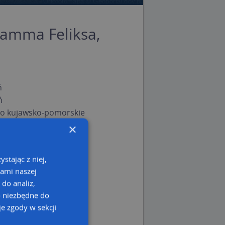
tamma Feliksa,
ń
ń
o kujawsko-pomorskie
×
stając z niej,
kami naszej
 do analiz,
o niezbędne do
e zgody w sekcji