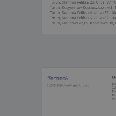
Toruń, Stamma Feliksa 2d, Ulica (87-10
Toruń, Kosynierów Kościuszkowskich 11
Toruń, Stamma Feliksa 4, Ulica (87-100
U
Toruń, Stamma Feliksa 6, Ulica (87-100
Toruń, Malinowskiego Bronisława 8b, U
kloc
Nazwa
Nazwa
CrossDomainCooki
Pro
Nazwa
Do
_ga_DEEKR6C5LV
MUID
Mic
Cor
_ga
.cla
Mo
test_cookie
Goo
Kr
© 2003-2026 AutoMapa Sp. z o.o.
.dou
Zg
Do
Pa
IDE
Goo
Wa
_pk_id.1.c431
.dou
MUID
Mic