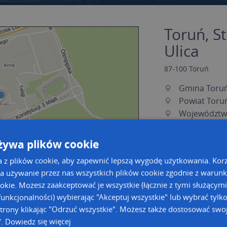
Toruń, S
Ulica
87-100
Toruń
Gmina Toru
Powiat Toru
Województw
żywa plików cookie
a z plików cookie, aby zapewnić lepszą wygodę użytkowania. Korzy
a używanie przez nas wszystkich plików cookie zgodnie z warun
ookie. Możesz zaakceptować je wszystkie (łącznie z tymi służącymi
unkcjonalności) wybierając "Akceptuj wszystkie" lub wybrać tylk
a dużą mapę
a dużą mapę
trony klikając "Odrzuć wszystkie". Możesz także dostosować swoj
".
Dowiedz się więcej
acja tras dla Twojej branży
Kreatorze map Targeo