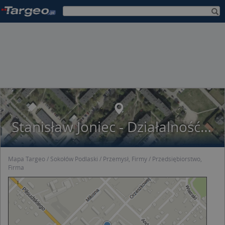
Stanisław Joniec - Działalność Gospodarcza
Mapa Targeo
Sokołów Podlaski
Przemysł, Firmy
Przedsiębiorstwo,
Firma