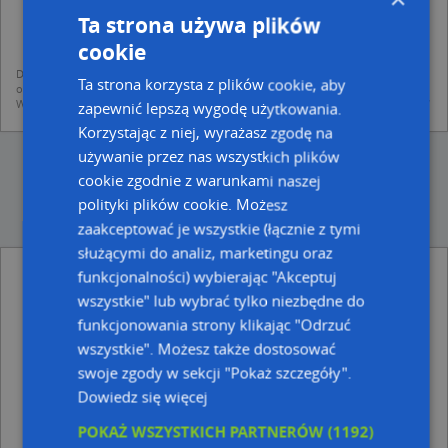
dodania ich do bazy Targeo oraz publikacji w wyszukiwarce firm i na
mapach (art. 6 ust. 1 lit. f RODO)
Ta strona używa plików
udostępniania danych o firmach partnerom biznesowym operatora (art.
cookie
6 ust. 1 lit. f RODO)
Dane pochodzą z publicznych baz CEIDG, GUS, REGON, z firmowych stron www
Ta strona korzysta z plików cookie, aby
oraz od podmiotów zewnętrznych.
Więcej informacji dot. RODO:
http://regulamin.automapa.pl/odo_przetwarzanie/
zapewnić lepszą wygodę użytkowania.
Korzystając z niej, wyrażasz zgodę na
używanie przez nas wszystkich plików
cookie zgodnie z warunkami naszej
polityki plików cookie. Możesz
zaakceptować je wszystkie (łącznie z tymi
służącymi do analiz, marketingu oraz
Stanisław Joniec - Działalność Gospodarcza -
funkcjonalności) wybierając "Akceptuj
inne Przemysł, Firmy w pobliżu
wszystkie" lub wybrać tylko niezbędne do
funkcjonowania strony klikając "Odrzuć
DPD, Piłsudskiego 5, 08-300 Sokołów Podlaski
Agent Ubezpieczeniowy, ul. Piłsudskiego 15, 08-300
wszystkie". Możesz także dostosować
Sokołów Podlaski
swoje zgody w sekcji "Pokaż szczegóły".
VITA, Spółdzielcza 5, 08-300 Sokołów Podlaski
Dowiedz się więcej
Litwiniak Adam Best Care Delivery, Bohaterów
Westerplatte 11, 08-300 Sokołów Podlaski
POKAŻ WSZYSTKICH PARTNERÓW
(1192)