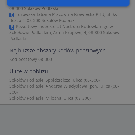
Ewa Skarżyńska, ul. Generała Władysława Andersa 9,
08-300 Sokołów Podlaski
Turowska Tatiana Pracownia Krawiecka PHU, ul. ks.
Niezbędne
Wydajność
Targetowanie
Bosco 4, 08-300 Sokołów Podlaski
Powiatowy Inspektorat Nadzoru Budowlanego w
Funkcjonalność
Niesklasyfikowane
Sokołowie Podlaskim, Armii Krajowej 4, 08-300 Sokołów
Podlaski
Niezbędne pliki cookie umożliwiają korzystanie z
podstawowych funkcji strony internetowej, takich
jak logowanie użytkownika i zarządzanie kontem.
Najbliższe obszary kodów pocztowych
Bez niezbędnych plików cookie nie można
prawidłowo korzystać ze strony internetowej.
Kod pocztowy 08-300
Provider
/
Okres
Nazwa
Opi
Ulice w pobliżu
Domena
przechowywania
Sokołów Podlaski, Spółdzielcza, Ulica (08-300)
APPSESSID
.targeo.pl
Sesja
Sokołów Podlaski, Andersa Władysława, gen., Ulica (08-
CookieScriptConsent
1 rok 1 miesiąc
Ten
CookieScript
300)
jes
.targeo.pl
prz
Sokołów Podlaski, Miłosna, Ulica (08-300)
Coo
Scr
zap
pre
dot
zg
uży
pli