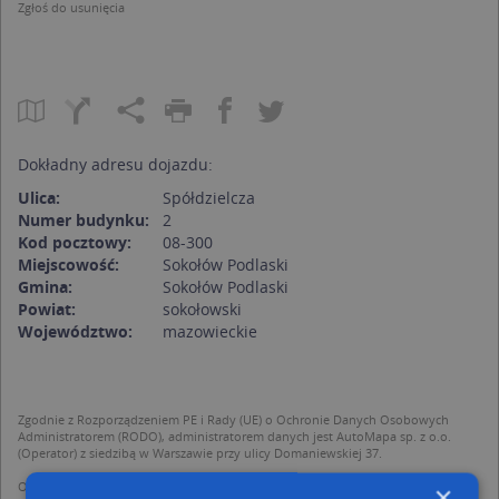
Zgłoś do usunięcia
Dokładny adresu dojazdu:
Ulica:
Spółdzielcza
Numer budynku:
2
Kod pocztowy:
08-300
Miejscowość:
Sokołów Podlaski
Gmina:
Sokołów Podlaski
Powiat:
sokołowski
Województwo:
mazowieckie
Zgodnie z Rozporządzeniem PE i Rady (UE) o Ochronie Danych Osobowych
Administratorem (RODO), administratorem danych jest AutoMapa sp. z o.o.
(Operator) z siedzibą w Warszawie przy ulicy Domaniewskiej 37.
Operator przetwarza dane osobowe w celu:
×