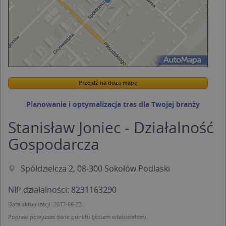
Przejdź na dużą mapę
Wstaw tę mapkę na swoją stronę
Przejdź na dużą mapę
Kreatorze map Targeo
Planowanie i optymalizacja tras dla Twojej branży
Stanisław Joniec - Działalność
Gospodarcza
Spółdzielcza 2, 08-300 Sokołów Podlaski
NIP działalności: 8231163290
Data aktualizacji: 2017-06-23
Popraw powyższe dane punktu (jestem właścicielem).