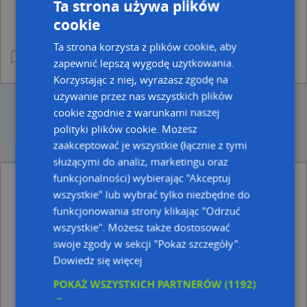
Ta strona używa plików
cookie
Ta strona korzysta z plików cookie, aby
zapewnić lepszą wygodę użytkowania.
Korzystając z niej, wyrażasz zgodę na
używanie przez nas wszystkich plików
cookie zgodnie z warunkami naszej
polityki plików cookie. Możesz
zaakceptować je wszystkie (łącznie z tymi
służącymi do analiz, marketingu oraz
funkcjonalności) wybierając "Akceptuj
wszystkie" lub wybrać tylko niezbędne do
Ulice w pobliżu
funkcjonowania strony klikając "Odrzuć
Gdańsk, Pokładowa, Ulica (80-561)
wszystkie". Możesz także dostosować
Gdańsk, Stara Twierdza, Ulica (80-551)
swoje zgody w sekcji "Pokaż szczegóły".
Gdańsk, Starowiślna, Ulica (80-555)
Dowiedz się więcej
Najbliższe obszary kodów pocztowych
POKAŻ WSZYSTKICH PARTNERÓW
(1192)
Kod pocztowy 80-601
→
Kod pocztowy 80-561