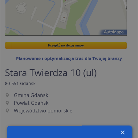
Przejdź na dużą mapę
Wstaw tę mapkę na swoją stronę
Przejdź na dużą mapę
Kreatorze map Targeo
Planowanie i optymalizacja tras dla Twojej branży
Stara Twierdza 10 (ul)
80-551
Gdańsk
Gmina Gdańsk
Powiat Gdańsk
Województwo pomorskie
×