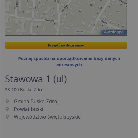
Przejdź na dużą mapę
Wstaw tę mapkę na swoją stronę
Przejdź na dużą mapę
Kreatorze map Targeo
Poznaj sposób na uporządkowanie bazy danych
adresowych
Stawowa 1 (ul)
28-100
Busko-Zdrój
Gmina Busko-Zdrój
Powiat buski
Województwo świętokrzyskie