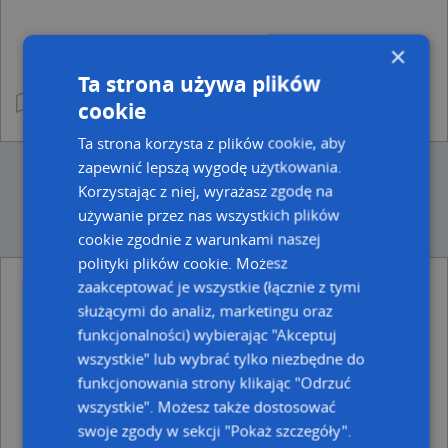
×
Ta strona używa plików
cookie
Ta strona korzysta z plików cookie, aby
zapewnić lepszą wygodę użytkowania.
Korzystając z niej, wyrażasz zgodę na
używanie przez nas wszystkich plików
cookie zgodnie z warunkami naszej
polityki plików cookie. Możesz
zaakceptować je wszystkie (łącznie z tymi
Ulice w pobliżu
służącymi do analiz, marketingu oraz
funkcjonalności) wybierając "Akceptuj
Busko-Zdrój, Staszica Stanisława, Ulica (28-100)
Busko-Zdrój, Niwa, Ulica (28-100)
wszystkie" lub wybrać tylko niezbędne do
Busko-Zdrój, Krótka, Ulica (28-100)
funkcjonowania strony klikając "Odrzuć
wszystkie". Możesz także dostosować
Najbliższe obszary kodów pocztowych
swoje zgody w sekcji "Pokaż szczegóły".
Kod pocztowy 28-100