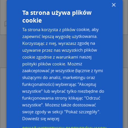
×
Ta strona używa plików
cookie
Ta strona korzysta z plików cookie, aby
zapewnić lepszą wygodę użytkowania.
Korzystając z niej, wyrażasz zgodę na
używanie przez nas wszystkich plików
cookie zgodnie z warunkami naszej
polityki plików cookie. Możesz
zaakceptować je wszystkie (łącznie z tymi
służącymi do analiz, marketingu oraz
Ulice w pobliżu
funkcjonalności) wybierając "Akceptuj
Przemyśl, Nabielaka Ludwika, Ulica (37-700)
wszystkie" lub wybrać tylko niezbędne do
Przemyśl, Stefana Batorego, Ulica (37-700)
funkcjonowania strony klikając "Odrzuć
Przemyśl, Gomółki Mikołaja, Ulica (37-700)
wszystkie". Możesz także dostosować
swoje zgody w sekcji "Pokaż szczegóły".
Najbliższe obszary kodów pocztowych
Dowiedz się więcej
Kod pocztowy 37-700