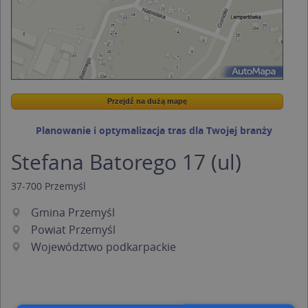
Przejdź na dużą mapę
Wstaw tę mapkę na swoją stronę
Przejdź na dużą mapę
Kreatorze map Targeo
Planowanie i optymalizacja tras dla Twojej branży
Stefana Batorego 17 (ul)
37-700
Przemyśl
Gmina Przemyśl
Powiat Przemyśl
Województwo podkarpackie