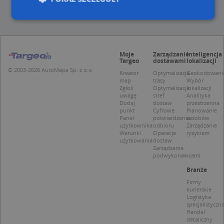
Niezbędne
Wydajność
Targetowanie
Moje
Zarządzanie
Inteligencja
Funkcjonalność
Niesklasyfikowane
Targeo
dostawami
lokalizacji
© 2003-2026 AutoMapa Sp. z o.o.
Niezbędne pliki cookie umożliwiają korzystanie z
Kreator
Optymalizacja
Geokodowani
map
trasy
Wybór
podstawowych funkcji strony internetowej, takich
Zgłoś
Optymalizacja
lokalizacji
jak logowanie użytkownika i zarządzanie kontem.
uwagę
stref
Analityka
Bez niezbędnych plików cookie nie można
Dodaj
dostaw
przestrzenna
prawidłowo korzystać ze strony internetowej.
punkt
Cyfrowe
Planowanie
Panel
potwierdzenie
zasobów
Provider
/
Okres
Nazwa
Opi
użytkownika
odbioru
Zarządzanie
Domena
przechowywania
Warunki
Operacje
ryzykiem
użytkowania
dostaw
APPSESSID
.targeo.pl
Sesja
Zarządzanie
podwykonawcami
CookieScriptConsent
1 rok 1 miesiąc
Ten
CookieScript
jes
.targeo.pl
Branże
prz
Coo
Firmy
Scr
kurierskie
zap
Logistyka
pre
specjalistyczn
dot
Handel
zg
detaliczny
uży