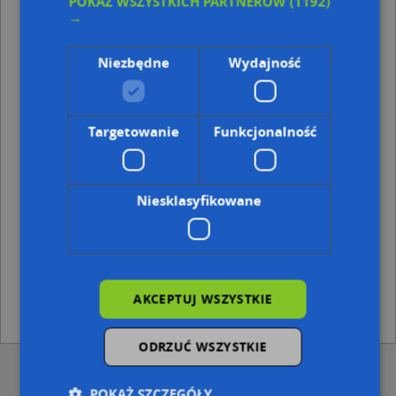
POKAŻ WSZYSTKICH PARTNERÓW
(1192)
Punkty w pobliżu
→
Waldemar Wiśniowski - Działalność Gospodarcza,
Sybiraków 35, 37-700 Przemyśl
Niezbędne
Wydajność
SOCHA FHUP Technika Grzewcza i Sanitarna,
Wernyhory 21, 37-700 Przemyśl
Adresy w pobliżu
Targetowanie
Funkcjonalność
Przemyśl, Stefana Batorego 15, Ulica (37-700)
(→ 17 m)
Przemyśl, Stefana Batorego 16, Ulica (37-700)
(→ 26 m)
Przemyśl, Nabielaka Ludwika 1a, Ulica (37-700)
(→ 32 m)
Niesklasyfikowane
Przemyśl, Stefana Batorego 13, Ulica (37-700)
(→ 32 m)
Przemyśl, Nabielaka Ludwika 2, Ulica (37-700)
(→ 34 m)
Przemyśl, Stefana Batorego 14, Ulica (37-700)
(→ 34 m)
Przemyśl, Nabielaka Ludwika 2a, Ulica (37-700)
(→ 35 m)
Przemyśl, Stefana Batorego 12, Ulica (37-700)
(→ 48 m)
Przemyśl, Gomółki Mikołaja 2, Ulica (37-700)
(→ 61 m)
AKCEPTUJ WSZYSTKIE
Przemyśl, Stefana Batorego 33a, Ulica (37-700)
(→ 157 m)
ODRZUĆ WSZYSTKIE
POKAŻ SZCZEGÓŁY