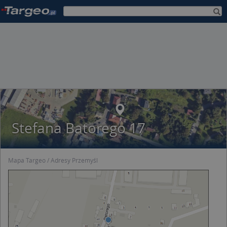
Stefana Batorego 17
Mapa Targeo
Adresy Przemyśl