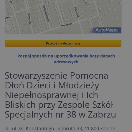
Przejdź na dużą mapę
Wstaw tę mapkę na swoją stronę
Przejdź na dużą mapę
Kreatorze map Targeo
Poznaj sposób na uporządkowanie bazy danych
adresowych
Stowarzyszenie Pomocna
Dłoń Dzieci i Młodzieży
Niepełnosprawnej i Ich
Bliskich przy Zespole Szkół
Specjalnych nr 38 w Zabrzu
ul. ks. Konstantego Damrota 33, 41-800 Zabrze