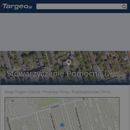
Stowarzyszenie Pomocna Dłoń Dzieci i Młodzieży Niepełnosprawnej i Ich Bliskich przy Zespole Szkół Specjalnych nr 38 w Zabrzu
Mapa Targeo
Zabrze
Przemysł, Firmy
Przedsiębiorstwo, Firma