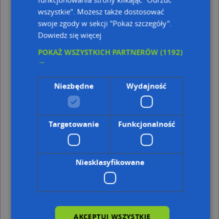
Usługi Budowlane, ul. KS. DAMROTA 29, 41-800 Zabrze
Andrzej Ekielski Zakład Remontowo-Budowlany
wszystkie". Możesz także dostosować
Unibud, Wolności 220A, 41-800 Zabrze
swoje zgody w sekcji "Pokaż szczegóły".
Zakład Usług Gazowniczych Zug, ul. Marszałka Józefa
Dowiedz się więcej
Piłsudskiego 5, 41-800 Zabrze
POKAŻ WSZYSTKICH PARTNERÓW
(1192)
Adresy w pobliżu
→
Zabrze, Damrota Konstantego, ks. 31a, Ulica (41-800)
(→
36 m)
Niezbędne
Wydajność
Zabrze, Damrota Konstantego, ks. 31, Ulica (41-800)
(→ 45
m)
Zabrze, Damrota Konstantego, ks. 35, Ulica (41-800)
(→ 46
m)
Targetowanie
Funkcjonalność
Zabrze, Czarnieckiego Stefana, hetm. 30, Ulica (41-800)
(→
47 m)
Zabrze, Czarnieckiego Stefana, hetm. 28, Ulica (41-800)
(→
Niesklasyfikowane
48 m)
Zabrze, Damrota Konstantego, ks. 29, Ulica (41-800)
(→ 57
m)
Zabrze, Czarnieckiego Stefana, hetm. 32, Ulica (41-800)
(→
59 m)
Zabrze, Czarnieckiego Stefana, hetm. 23A, Ulica (41-800)
AKCEPTUJ WSZYSTKIE