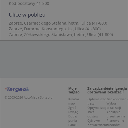
Kod pocztowy 41-800
Coo
Scr
zap
Ulice w pobliżu
pre
dot
Zabrze, Czarnieckiego Stefana, hetm., Ulica (41-800)
zg
uży
Zabrze, Damrota Konstantego, ks., Ulica (41-800)
pli
Zabrze, Żółkiewskiego Stanisława, hetm., Ulica (41-800)
to 
aby
coo
Scr
dzi
pop
U
.targeo.pl
1 rok
kloc
.www.targeo.pl
1 rok
Moje
Zarządzanie
Inteligencja
Targeo
dostawami
lokalizacji
© 2003-2026 AutoMapa Sp. z o.o.
Kreator
Optymalizacja
Geokodowani
Nazwa
Provider
/
Domena
map
trasy
Wybór
Provider
/
Okres
Zgłoś
Optymalizacja
lokalizacji
Nazwa
Opis
CrossDomainCookieScriptConsent_35
.crossdomain.cookie-
uwagę
stref
Analityka
Domena
przechowywania
script.com
Dodaj
dostaw
przestrzenna
_ga_DEEKR6C5LV
.targeo.pl
1 rok 1 miesiąc
Ten plik 
punkt
Cyfrowe
Planowanie
Provider
/
Okres
Nazwa
Opis
używany 
Panel
potwierdzenie
zasobów
Domena
przechowywania