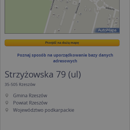
Przejdź na dużą mapę
Wstaw tę mapkę na swoją stronę
Przejdź na dużą mapę
Kreatorze map Targeo
Poznaj sposób na uporządkowanie bazy danych
adresowych
Strzyżowska 79 (ul)
35-505
Rzeszów
Gmina Rzeszów
Powiat Rzeszów
Województwo podkarpackie