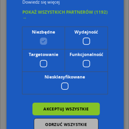
Dowiedz się więcej
Kod pocztowy 35-213
Kod pocztowy 35-505
POKAŻ WSZYSTKICH PARTNERÓW
(1192)
→
Punkty w pobliżu
Justyna Gamracka, Dukielska 9, 35-505 Rzeszów
Niezbędne
Wydajność
PPUH Viper Auto-Części Zachodnie Paweł Wilga, ul.
Wiktora Zbyszewskiego 10, 35-119 Rzeszów
Euronet, ul. Krajobrazowa 13, 35-119 Rzeszów
nr 28, Solarza Ignacego 12, 35-118 Rzeszów
Targetowanie
Funkcjonalność
Adresy w pobliżu
Rzeszów, Strzyżowska 77, Ulica (35-505)
(→ 15 m)
Niesklasyfikowane
Rzeszów, Strzyżowska 81, Ulica (35-505)
(→ 26 m)
Rzeszów, Strzyżowska 81a, Ulica (35-505)
(→ 38 m)
Rzeszów, Strzyżowska 83, Ulica (35-505)
(→ 40 m)
Rzeszów, Strzyżowska 85, Ulica (35-505)
(→ 42 m)
Rzeszów, Strzyżowska 48, Ulica (35-505)
(→ 50 m)
Rzeszów, Kotuli Franciszka 86, Ulica (35-122)
(→ 84 m)
AKCEPTUJ WSZYSTKIE
Rzeszów, Strzyżowska 73, Ulica (35-505)
(→ 110 m)
Rzeszów, Strzelnicza 30, Ulica (35-103)
(→ 165 m)
ODRZUĆ WSZYSTKIE
Rzeszów, Dukielska 1, Ulica (35-505)
(→ 173 m)