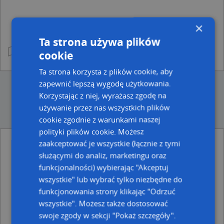
×
Ta strona używa plików
cookie
Ta strona korzysta z plików cookie, aby
zapewnić lepszą wygodę użytkowania.
Korzystając z niej, wyrażasz zgodę na
używanie przez nas wszystkich plików
cookie zgodnie z warunkami naszej
polityki plików cookie. Możesz
zaakceptować je wszystkie (łącznie z tymi
Ulice w pobliżu
służącymi do analiz, marketingu oraz
funkcjonalności) wybierając "Akceptuj
Rzeszów, Pileckiego Witolda, rtm., Rondo (35-213)
Rzeszów, German Anny, Ulica (35-101)
wszystkie" lub wybrać tylko niezbędne do
Rzeszów, Kościelna, Ulica (35-505)
funkcjonowania strony klikając "Odrzuć
wszystkie". Możesz także dostosować
Najbliższe obszary kodów pocztowych
swoje zgody w sekcji "Pokaż szczegóły".
Kod pocztowy 35-103