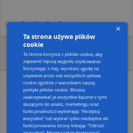
×
Ta strona używa plików
cookie
Ta strona korzysta z plików cookie, aby
zapewnić lepszą wygodę użytkowania.
Korzystając z niej, wyrażasz zgodę na
używanie przez nas wszystkich plików
cookie zgodnie z warunkami naszej
Ulice w pobliżu
polityki plików cookie. Możesz
Gdańsk, Asnyka Adama, Ulica (80-316)
zaakceptować je wszystkie (łącznie z tymi
Gdańsk, Obrońców Westerplatte, Ulica (80-317)
służącymi do analiz, marketingu oraz
Gdańsk, Kaprów, Ulica (80-316)
funkcjonalności) wybierając "Akceptuj
Najbliższe obszary kodów pocztowych
wszystkie" lub wybrać tylko niezbędne do
funkcjonowania strony klikając "Odrzuć
Kod pocztowy 80-320
wszystkie". Możesz także dostosować
Kod pocztowy 80-309