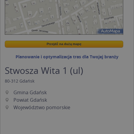
Przejdź na dużą mapę
Wstaw tę mapkę na swoją stronę
Przejdź na dużą mapę
Kreatorze map Targeo
Planowanie i optymalizacja tras dla Twojej branży
Stwosza Wita 1 (ul)
80-312
Gdańsk
Gmina Gdańsk
Powiat Gdańsk
Województwo pomorskie