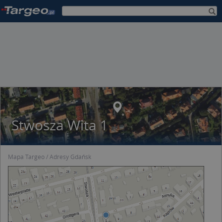
Stwosza Wita 1
Mapa Targeo
Adresy Gdańsk