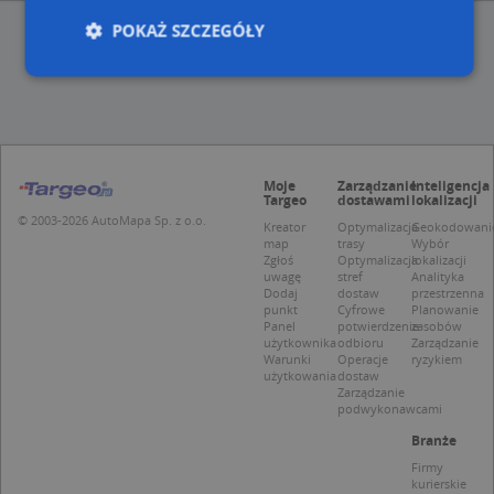
POKAŻ SZCZEGÓŁY
Niezbędne
Wydajność
Targetowanie
Funkcjonalność
Niesklasyfikowane
Moje
Zarządzanie
Inteligencja
Niezbędne pliki cookie umożliwiają korzystanie z
Targeo
dostawami
lokalizacji
podstawowych funkcji strony internetowej, takich
© 2003-2026 AutoMapa Sp. z o.o.
Kreator
Optymalizacja
Geokodowani
jak logowanie użytkownika i zarządzanie kontem.
map
trasy
Wybór
Bez niezbędnych plików cookie nie można
Zgłoś
Optymalizacja
lokalizacji
prawidłowo korzystać ze strony internetowej.
uwagę
stref
Analityka
Dodaj
dostaw
przestrzenna
Provider
/
Okres
Nazwa
Opi
punkt
Cyfrowe
Planowanie
Domena
przechowywania
Panel
potwierdzenie
zasobów
użytkownika
odbioru
Zarządzanie
APPSESSID
.targeo.pl
Sesja
Warunki
Operacje
ryzykiem
użytkowania
dostaw
CookieScriptConsent
1 rok 1 miesiąc
Ten
CookieScript
Zarządzanie
jes
.targeo.pl
podwykonawcami
prz
Coo
Branże
Scr
zap
Firmy
pre
kurierskie
dot