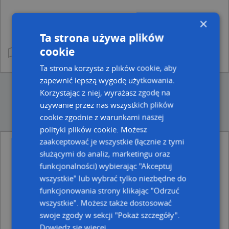
×
Ta strona używa plików
cookie
Ta strona korzysta z plików cookie, aby
zapewnić lepszą wygodę użytkowania.
Korzystając z niej, wyrażasz zgodę na
używanie przez nas wszystkich plików
cookie zgodnie z warunkami naszej
polityki plików cookie. Możesz
zaakceptować je wszystkie (łącznie z tymi
służącymi do analiz, marketingu oraz
Ulice w pobliżu
funkcjonalności) wybierając "Akceptuj
Słupsk, Kasprowicza Jana, Ulica (76-200)
wszystkie" lub wybrać tylko niezbędne do
Słupsk, Stwosza Wita, Ulica (76-200)
funkcjonowania strony klikając "Odrzuć
Słupsk, Kądzieli Stanisława, Rondo (76-200)
wszystkie". Możesz także dostosować
Najbliższe obszary kodów pocztowych
swoje zgody w sekcji "Pokaż szczegóły".
Dowiedz się więcej
Kod pocztowy 76-215