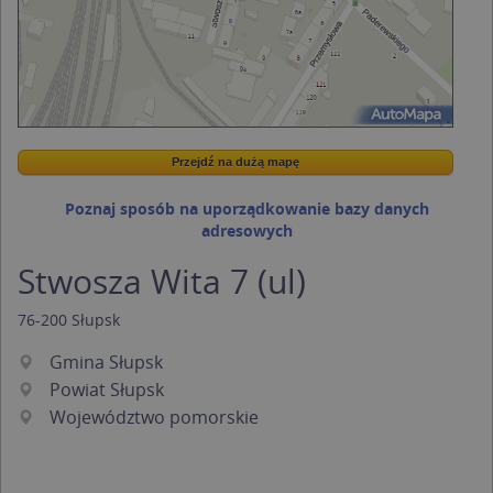
Przejdź na dużą mapę
Wstaw tę mapkę na swoją stronę
Przejdź na dużą mapę
Kreatorze map Targeo
Poznaj sposób na uporządkowanie bazy danych
adresowych
Stwosza Wita 7 (ul)
76-200
Słupsk
Gmina Słupsk
Powiat Słupsk
Województwo pomorskie