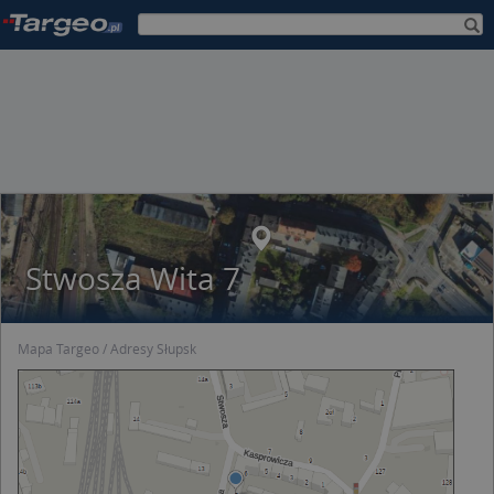
Stwosza Wita 7
Mapa Targeo
Adresy Słupsk