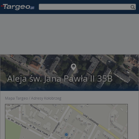
Aleja św. Jana Pawła II 35B
Mapa Targeo
Adresy Kołobrzeg