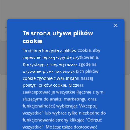
×
Ta strona używa plików
cookie
Ta strona korzysta z plików cookie, aby
zapewnić lepszą wygodę użytkowania.
Korzystając z niej, wyrażasz zgodę na
używanie przez nas wszystkich plików
cookie zgodnie z warunkami naszej
polityki plików cookie. Możesz
Ulice w pobliżu
zaakceptować je wszystkie (łącznie z tymi
Kołobrzeg, św. Jana Pawła II, Aleja (78-100)
służącymi do analiz, marketingu oraz
Kołobrzeg, Strzelecka, Ulica (78-100)
funkcjonalności) wybierając "Akceptuj
Kołobrzeg, Przybylskiego Anatola, płk., Plac (78-100)
wszystkie" lub wybrać tylko niezbędne do
funkcjonowania strony klikając "Odrzuć
Najbliższe obszary kodów pocztowych
wszystkie". Możesz także dostosować
Kod pocztowy 78-100