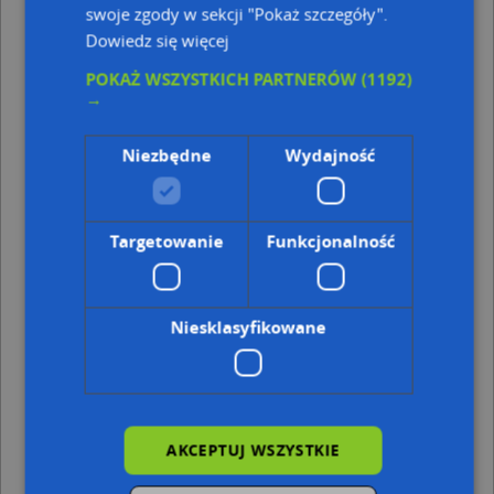
swoje zgody w sekcji "Pokaż szczegóły".
Punkty w pobliżu
Dowiedz się więcej
Zakład Murarski, Walki Młodych 32, 78-100 Kołobrzeg
POKAŻ WSZYSTKICH PARTNERÓW
(1192)
Sklep Meble, Unii Lubelskiej 13, 78-100 Kołobrzeg
→
Centrum, Katedralna 12, 78-100 Kołobrzeg
Strefa płatnego parkowania, Dubois Stanisława 15C,
Niezbędne
Wydajność
78-100 Kołobrzeg
Skrzynka pocztowa, Aleja Kolejowa 22, 78-100
Kołobrzeg
Targetowanie
Funkcjonalność
Adresy w pobliżu
Kołobrzeg, św. Jana Pawła II 34, Aleja (78-100)
(→ 13 m)
Kołobrzeg, św. Jana Pawła II 35A, Aleja (78-100)
(→ 13 m)
Niesklasyfikowane
Kołobrzeg, św. Jana Pawła II 36A, Aleja (78-100)
(→ 18 m)
Kołobrzeg, św. Jana Pawła II 35, Aleja (78-100)
(→ 26 m)
Kołobrzeg, św. Jana Pawła II 34B, Aleja (78-100)
(→ 32 m)
Kołobrzeg, św. Jana Pawła II 9, Aleja (78-100)
(→ 43 m)
Kołobrzeg, Łopuskiego Edmunda, ppor. 9, Ulica (78-100)
(→ 45 m)
AKCEPTUJ WSZYSTKIE
Kołobrzeg, Łopuskiego Edmunda, ppor. 3, Ulica (78-100)
(→ 85 m)