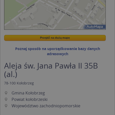
Przejdź na dużą mapę
Wstaw tę mapkę na swoją stronę
Przejdź na dużą mapę
Kreatorze map Targeo
Poznaj sposób na uporządkowanie bazy danych
adresowych
Aleja św. Jana Pawła II 35B
(al.)
78-100
Kołobrzeg
Gmina Kołobrzeg
Powiat kołobrzeski
Województwo zachodniopomorskie