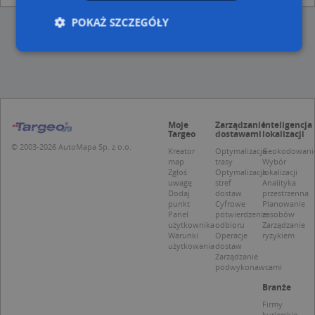
POKAŻ SZCZEGÓŁY
Niezbędne
Wydajność
Targetowanie
Funkcjonalność
Niesklasyfikowane
Moje
Zarządzanie
Inteligencja
Niezbędne pliki cookie umożliwiają korzystanie z
Targeo
dostawami
lokalizacji
podstawowych funkcji strony internetowej, takich
© 2003-2026 AutoMapa Sp. z o.o.
jak logowanie użytkownika i zarządzanie kontem.
Kreator
Optymalizacja
Geokodowani
Bez niezbędnych plików cookie nie można
map
trasy
Wybór
prawidłowo korzystać ze strony internetowej.
Zgłoś
Optymalizacja
lokalizacji
uwagę
stref
Analityka
Provider
/
Okres
Dodaj
dostaw
przestrzenna
Nazwa
Opi
Domena
przechowywania
punkt
Cyfrowe
Planowanie
Panel
potwierdzenie
zasobów
APPSESSID
.targeo.pl
Sesja
użytkownika
odbioru
Zarządzanie
Warunki
Operacje
ryzykiem
CookieScriptConsent
1 rok 1 miesiąc
Ten
CookieScript
użytkowania
dostaw
jes
.targeo.pl
Zarządzanie
prz
podwykonawcami
Coo
Scr
Branże
zap
pre
Firmy
dot
kurierskie