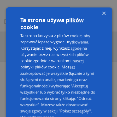
×
Ta strona używa plików
cookie
Ta strona korzysta z plików cookie, aby
zapewnić lepszą wygodę użytkowania.
Korzystając z niej, wyrażasz zgodę na
używanie przez nas wszystkich plików
cookie zgodnie z warunkami naszej
polityki plików cookie. Możesz
Punkty w pobliżu
zaakceptować je wszystkie (łącznie z tymi
Firma Ota, ul. Świętej Rozalii 42, 97-500 Radomsko
służącymi do analiz, marketingu oraz
Jan Skubisz P.P.U.B.Inkomet, Młodzowska 19, 97-500
funkcjonalności) wybierając "Akceptuj
Radomsko
wszystkie" lub wybrać tylko niezbędne do
Play, Ul. Metalurgii 7, 97-500 Radomsko
funkcjonowania strony klikając "Odrzuć
Stara Mleczarnia, Władysława Reymonta 48, 97-500
Radomsko
wszystkie". Możesz także dostosować
Coccodrillo, pon-sob 09:00: 0:00, ndz 10:00-18:00, 97-
swoje zgody w sekcji "Pokaż szczegóły".
500 Radomsko