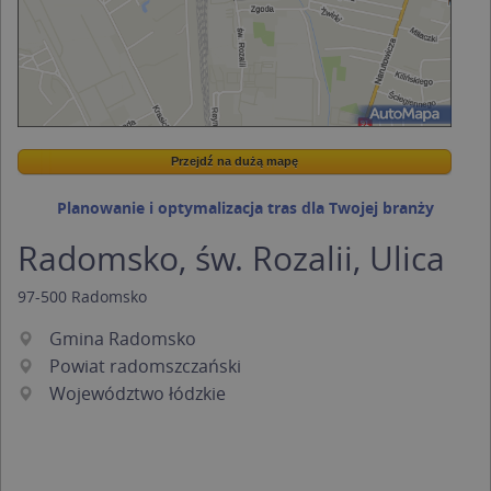
Przejdź na dużą mapę
Wstaw tę mapkę na swoją stronę
Przejdź na dużą mapę
Kreatorze map Targeo
Planowanie i optymalizacja tras dla Twojej branży
Radomsko, św. Rozalii, Ulica
97-500
Radomsko
Gmina Radomsko
Powiat radomszczański
Województwo łódzkie