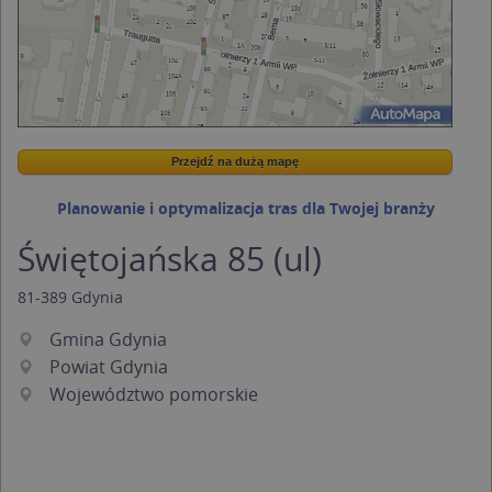
Przejdź na dużą mapę
Wstaw tę mapkę na swoją stronę
Przejdź na dużą mapę
Kreatorze map Targeo
Planowanie i optymalizacja tras dla Twojej branży
Świętojańska 85 (ul)
81-389
Gdynia
Gmina Gdynia
Powiat Gdynia
Województwo pomorskie