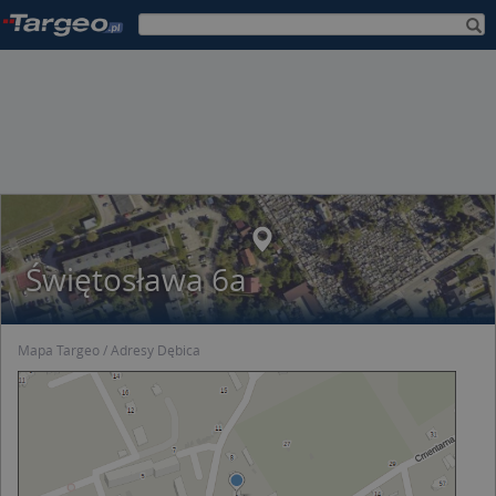
Świętosława 6a
Mapa Targeo
Adresy Dębica