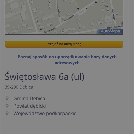
Przejdź na dużą mapę
Wstaw tę mapkę na swoją stronę
Przejdź na dużą mapę
Kreatorze map Targeo
Poznaj sposób na uporządkowanie bazy danych
adresowych
Świętosława 6a (ul)
39-200
Dębica
Gmina Dębica
Powiat dębicki
Województwo podkarpackie