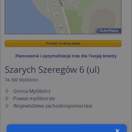
Przejdź na dużą mapę
Wstaw tę mapkę na swoją stronę
Przejdź na dużą mapę
Kreatorze map Targeo
Planowanie i optymalizacja tras dla Twojej branży
Szarych Szeregów 6 (ul)
74-300
Myślibórz
Gmina Myślibórz
Powiat myśliborski
Województwo zachodniopomorskie
×