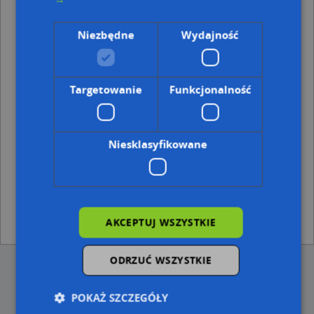
Punkty w pobliżu
Sklep Mimoza, Bohaterów Warszawy 70, 74-300
Niezbędne
Wydajność
Myślibórz
Adresy w pobliżu
Targetowanie
Funkcjonalność
Myślibórz, Szarych Szeregów 3, Ulica (74-300)
(→ 38 m)
Myślibórz, Szarych Szeregów 3e, Ulica (74-300)
(→ 40 m)
Myślibórz, Szarych Szeregów 4, Ulica (74-300)
(→ 55 m)
Myślibórz, Szarych Szeregów 4A, Ulica (74-300)
(→ 56 m)
Niesklasyfikowane
Myślibórz, Szarych Szeregów 3d, Ulica (74-300)
(→ 64 m)
Myślibórz, Szarych Szeregów 5, Ulica (74-300)
(→ 70 m)
Myślibórz, Północna 25, Ulica (74-300)
(→ 72 m)
Myślibórz, Północna 26, Ulica (74-300)
(→ 151 m)
Myślibórz, Szarych Szeregów 8, Ulica (74-300)
(→ 163 m)
Myślibórz, Szarych Szeregów 2, Ulica (74-300)
(→ 241 m)
AKCEPTUJ WSZYSTKIE
ODRZUĆ WSZYSTKIE
POKAŻ SZCZEGÓŁY