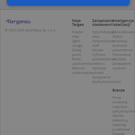
Niezbędne
Wydajność
Targetowanie
Moje
Zarządzanie
Inteligencja
Targeo
dostawami
lokalizacji
Funkcjonalność
Niesklasyfikowane
© 2003-2026 AutoMapa Sp. z o.o.
Kreator
Optymalizacja
Geokodowani
map
trasy
Wybór
Niezbędne pliki cookie umożliwiają korzystanie z
Zgłoś
Optymalizacja
lokalizacji
podstawowych funkcji strony internetowej, takich
uwagę
stref
Analityka
jak logowanie użytkownika i zarządzanie kontem.
Dodaj
dostaw
przestrzenna
Bez niezbędnych plików cookie nie można
punkt
Cyfrowe
Planowanie
prawidłowo korzystać ze strony internetowej.
Panel
potwierdzenie
zasobów
użytkownika
odbioru
Zarządzanie
Provider
/
Okres
Warunki
Operacje
ryzykiem
Nazwa
Opi
Domena
przechowywania
użytkowania
dostaw
Zarządzanie
APPSESSID
.targeo.pl
Sesja
podwykonawcami
CookieScriptConsent
1 rok 1 miesiąc
Ten
CookieScript
Branże
jes
.targeo.pl
prz
Firmy
Coo
kurierskie
Scr
Logistyka
zap
specjalistyczn
pre
Handel
dot
detaliczny
zg
Cateringi
uży
pudełkowe
pli
Finanse
to 