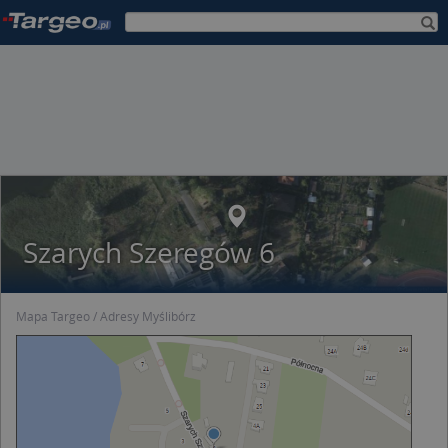
Szarych Szeregów 6
Mapa Targeo
Adresy Myślibórz