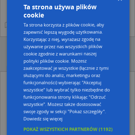
Ta strona używa plików
cookie
Ta strona korzysta z plików cookie, aby
zapewnić lepszą wygodę użytkowania.
Korzystając z niej, wyrażasz zgodę na
używanie przez nas wszystkich plików
cookie zgodnie z warunkami naszej
polityki plików cookie. Możesz
zaakceptować je wszystkie (łącznie z tymi
służącymi do analiz, marketingu oraz
funkcjonalności) wybierając "Akceptuj
Ulice w pobliżu
wszystkie" lub wybrać tylko niezbędne do
Myślibórz, Północna, Ulica (74-300)
funkcjonowania strony klikając "Odrzuć
Myślibórz, Szarych Szeregów, Ulica (74-300)
wszystkie". Możesz także dostosować
Myślibórz, 11 Listopada, Ulica (74-300)
swoje zgody w sekcji "Pokaż szczegóły".
Dowiedz się więcej
Najbliższe obszary kodów pocztowych
Kod pocztowy 74-300
POKAŻ WSZYSTKICH PARTNERÓW
(1192)
→