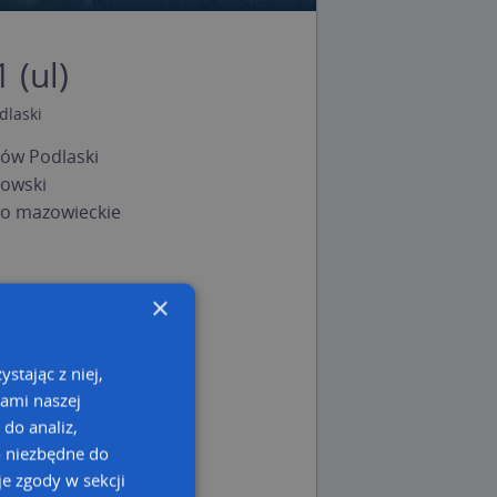
 (ul)
dlaski
ów Podlaski
łowski
o mazowieckie
×
stając z niej,
kami naszej
 do analiz,
o niezbędne do
e zgody w sekcji