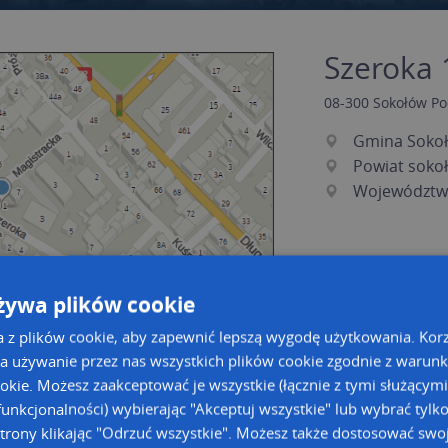
Szeroka 1
08-300
Sokołów Po
Gmina Sokoł
Powiat soko
Województw
żywa plików cookie
a z plików cookie, aby zapewnić lepszą wygodę użytkowania. Korzy
a używanie przez nas wszystkich plików cookie zgodnie z warun
ookie. Możesz zaakceptować je wszystkie (łącznie z tymi służącymi
a dużą mapę
a dużą mapę
unkcjonalności) wybierając "Akceptuj wszystkie" lub wybrać tylk
trony klikając "Odrzuć wszystkie". Możesz także dostosować swoj
owanie bazy danych adresowych
Kreatorze map Targeo