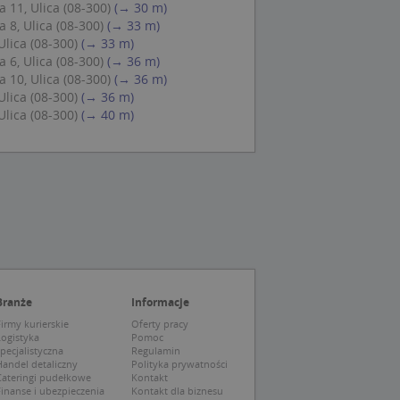
 11, Ulica (08-300)
(→ 30 m)
 Cookie-Script.com
 8, Ulica (08-300)
(→ 33 m)
ch zgody
eczne, aby baner
Ulica (08-300)
(→ 33 m)
ie.
 6, Ulica (08-300)
(→ 36 m)
 10, Ulica (08-300)
(→ 36 m)
Ulica (08-300)
(→ 36 m)
Ulica (08-300)
(→ 40 m)
wywania
Opis
siąc
ytics do
mę Microsoft jako
awić za pomocą
niversal Analytics -
ie uważa się, że
ywanej usługi
soft, umożliwiając
zróżniania
 losowo
a. Jest on
tórego właścicielem
Branże
Informacje
ie i służy do
wiedzającego witrynę
sesji i kampanii na
irmy kurierskie
Oferty pracy
Logistyka
Pomoc
pecjalistyczna
Regulamin
ck i zawiera
ą analityki
wy korzysta z
andel detaliczny
Polityka prywatności
o pomocy
 użytkownik
Cateringi pudełkowe
Kontakt
edzających i
tryny.
inanse i ubezpieczenia
Kontakt dla biznesu
ie typu wzorzec, w