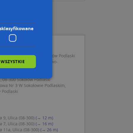
sklasyfikowane
Orzeszkowej 9, 08-300 Sokołów Podlaski
 WSZYSTKIE
s Firma Budowlano-Handlowo-
 08-300 Sokołów Podlaski
Sokołów Podlaski
, 08-300 Sokołów Podlaski
owa Nr 3 W Sokołowie Podlaskim,
wane
 Podlaski
owanie użytkownika i
j.
 9, Ulica (08-300)
(→ 12 m)
 7, Ulica (08-300)
(→ 16 m)
 11a, Ulica (08-300)
(→ 26 m)