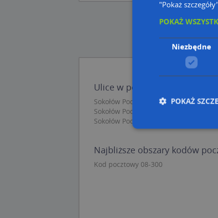
"Pokaż szczegóły
POKAŻ WSZYST
Niezbędne
Ulice w pobliżu
POKAŻ SZCZ
Sokołów Podlaski, Magistracka, Ulica (
Sokołów Podlaski, Szeroka, Ulica (08-3
Sokołów Podlaski, Winnice, Ulica (08-3
Najbliższe obszary kodów po
Nie
Kod pocztowy 08-300
Niezbędne pliki cook
zarządzanie kontem. 
Nazwa
APPSESSID