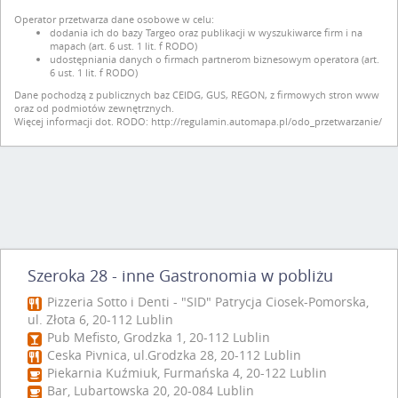
Operator przetwarza dane osobowe w celu:
dodania ich do bazy Targeo oraz publikacji w wyszukiwarce firm i na
mapach (art. 6 ust. 1 lit. f RODO)
udostępniania danych o firmach partnerom biznesowym operatora (art.
6 ust. 1 lit. f RODO)
Dane pochodzą z publicznych baz CEIDG, GUS, REGON, z firmowych stron www
oraz od podmiotów zewnętrznych.
Więcej informacji dot. RODO:
http://regulamin.automapa.pl/odo_przetwarzanie/
Szeroka 28 - inne Gastronomia w pobliżu
Pizzeria Sotto i Denti - "SID" Patrycja Ciosek-Pomorska,
ul. Złota 6, 20-112 Lublin
Pub Mefisto, Grodzka 1, 20-112 Lublin
Ceska Pivnica, ul.Grodzka 28, 20-112 Lublin
Piekarnia Kuźmiuk, Furmańska 4, 20-122 Lublin
Bar, Lubartowska 20, 20-084 Lublin