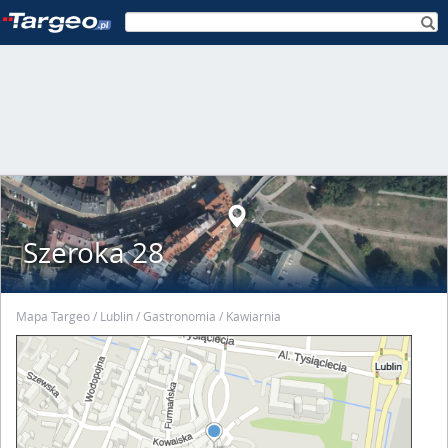
Szeroka 28
Mapa Targeo
Lublin
Gastronomia
Kawiarnia