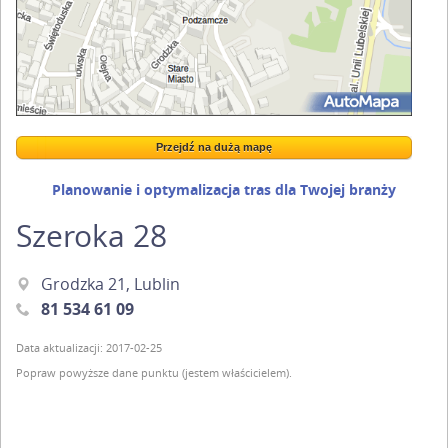
Przejdź na dużą mapę
Wstaw tę mapkę na swoją stronę
Przejdź na dużą mapę
Kreatorze map Targeo
Planowanie i optymalizacja tras dla Twojej branży
Szeroka 28
Grodzka 21, Lublin
81 534 61 09
Data aktualizacji: 2017-02-25
Popraw powyższe dane punktu (jestem właścicielem).