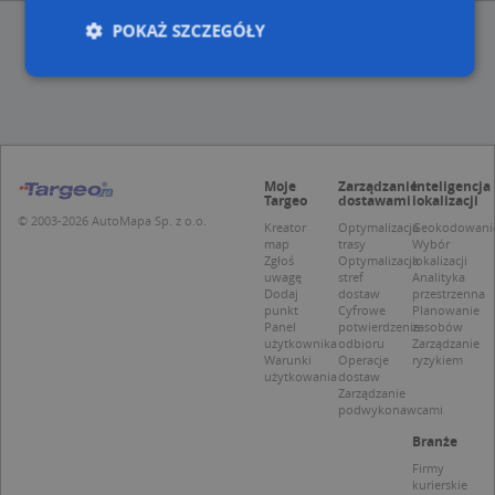
POKAŻ SZCZEGÓŁY
Niezbędne
Wydajność
Targetowanie
Funkcjonalność
Niesklasyfikowane
Moje
Zarządzanie
Inteligencja
Niezbędne pliki cookie umożliwiają korzystanie z
Targeo
dostawami
lokalizacji
podstawowych funkcji strony internetowej, takich
© 2003-2026 AutoMapa Sp. z o.o.
Kreator
Optymalizacja
Geokodowani
jak logowanie użytkownika i zarządzanie kontem.
map
trasy
Wybór
Bez niezbędnych plików cookie nie można
Zgłoś
Optymalizacja
lokalizacji
prawidłowo korzystać ze strony internetowej.
uwagę
stref
Analityka
Dodaj
dostaw
przestrzenna
Provider
/
Okres
Nazwa
Opi
punkt
Cyfrowe
Planowanie
Domena
przechowywania
Panel
potwierdzenie
zasobów
użytkownika
odbioru
Zarządzanie
APPSESSID
.targeo.pl
Sesja
Warunki
Operacje
ryzykiem
użytkowania
dostaw
CookieScriptConsent
1 rok 1 miesiąc
Ten
CookieScript
Zarządzanie
jes
.targeo.pl
podwykonawcami
prz
Coo
Branże
Scr
zap
Firmy
pre
kurierskie
dot