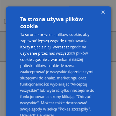
×
Ta strona używa plików
cookie
Ta strona korzysta z plików cookie, aby
zapewnić lepszą wygodę użytkowania.
Korzystając z niej, wyrażasz zgodę na
używanie przez nas wszystkich plików
cookie zgodnie z warunkami naszej
polityki plików cookie. Możesz
zaakceptować je wszystkie (łącznie z tymi
Ulice w pobliżu
służącymi do analiz, marketingu oraz
Nysa, Szopena Fryderyka, Ulica (48-300)
funkcjonalności) wybierając "Akceptuj
Nysa, Matejki Jana, Ulica (48-300)
wszystkie" lub wybrać tylko niezbędne do
Nysa, św. Piotra, Ulica (48-300)
funkcjonowania strony klikając "Odrzuć
Najbliższe obszary kodów pocztowych
wszystkie". Możesz także dostosować
swoje zgody w sekcji "Pokaż szczegóły".
Kod pocztowy 48-303
Dowiedz się więcej
Kod pocztowy 48-300