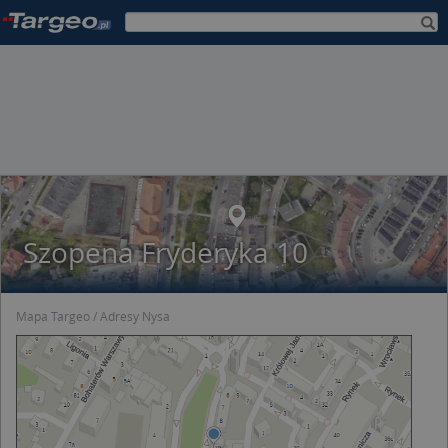
Szopena Fryderyka 10
Mapa Targeo
Adresy Nysa