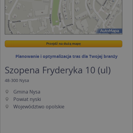
Przejdź na dużą mapę
Wstaw tę mapkę na swoją stronę
Przejdź na dużą mapę
Kreatorze map Targeo
Planowanie i optymalizacja tras dla Twojej branży
Szopena Fryderyka 10 (ul)
48-300
Nysa
Gmina Nysa
Powiat nyski
Województwo opolskie