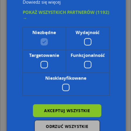
Dowiedz się więcej
Kod pocztowy 10-039
POKAŻ WSZYSTKICH PARTNERÓW
(1192)
Punkty w pobliżu
→
Gabinet Kosmetyczny Piękna Cera, ul. Stare Miasto 11,
10-026 Olsztyn
Niezbędne
Wydajność
Firma Prywatna, Okopowa 23, 10-075 Olsztyn
Pierogarnia Bruner, Stare Miasto 26/27, 11-026
Olsztyn
Sarp, Hugona Kołłątaja 14, 10-035 Olsztyn
Targetowanie
Funkcjonalność
Adresy w pobliżu
Olsztyn, Targ Rybny 10, Plac (10-020)
(→ 13 m)
Niesklasyfikowane
Olsztyn, Targ Rybny 11, Plac (10-019)
(→ 16 m)
Olsztyn, Targ Rybny 12, Plac (10-020)
(→ 21 m)
Olsztyn, Stare Miasto 3, Ulica (10-026)
(→ 21 m)
Olsztyn, Stare Miasto 2, Ulica (10-027)
(→ 22 m)
Olsztyn, Stare Miasto 1, Ulica (10-026)
(→ 25 m)
Olsztyn, Stare Miasto 4/6, Ulica (10-027)
(→ 27 m)
AKCEPTUJ WSZYSTKIE
Olsztyn, Stare Miasto 29/32B, Ulica (10-026)
(→ 43 m)
Olsztyn, Staromiejska 7, Ulica (10-017)
(→ 45 m)
ODRZUĆ WSZYSTKIE
Olsztyn, Zamkowa 2, Ulica (10-074)
(→ 123 m)