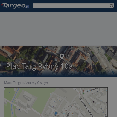
Plac Targ Rybny 10a
Mapa Targeo
Adresy Olsztyn