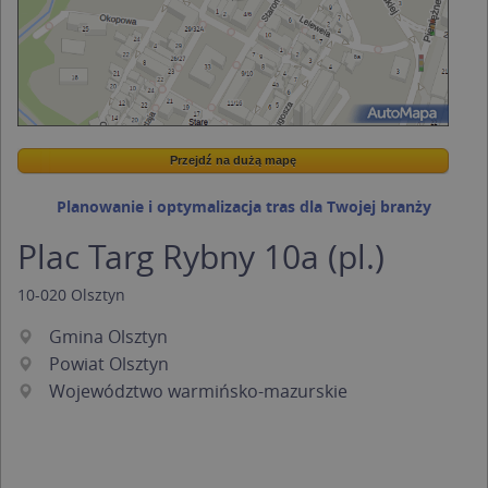
Przejdź na dużą mapę
Wstaw tę mapkę na swoją stronę
Przejdź na dużą mapę
Kreatorze map Targeo
Planowanie i optymalizacja tras dla Twojej branży
Plac Targ Rybny 10a (pl.)
10-020
Olsztyn
Gmina Olsztyn
Powiat Olsztyn
Województwo warmińsko-mazurskie