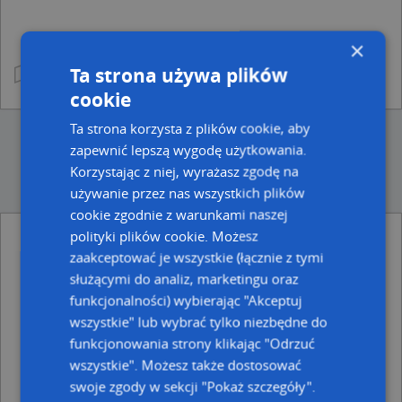
×
Ta strona używa plików
cookie
Ta strona korzysta z plików cookie, aby
zapewnić lepszą wygodę użytkowania.
Korzystając z niej, wyrażasz zgodę na
używanie przez nas wszystkich plików
cookie zgodnie z warunkami naszej
polityki plików cookie. Możesz
Ulice w pobliżu
zaakceptować je wszystkie (łącznie z tymi
służącymi do analiz, marketingu oraz
Olsztyn, Gazety Olsztyńskiej R.Zał.1886, Ulica
funkcjonalności) wybierając "Akceptuj
Olsztyn, Targ Rybny, Plac (10-019)
Olsztyn, Staromiejska, Ulica (10-017)
wszystkie" lub wybrać tylko niezbędne do
funkcjonowania strony klikając "Odrzuć
Najbliższe obszary kodów pocztowych
wszystkie". Możesz także dostosować
Kod pocztowy 10-162
swoje zgody w sekcji "Pokaż szczegóły".
Kod pocztowy 10-075