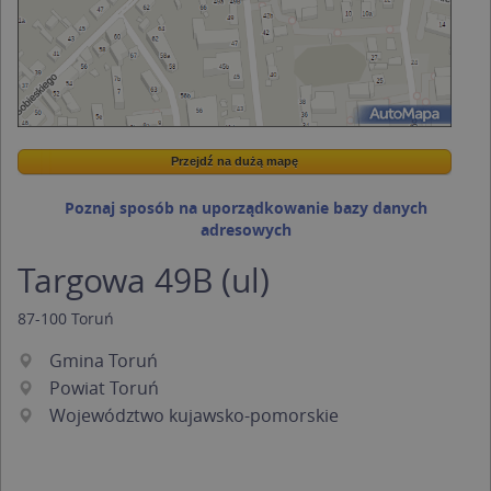
Przejdź na dużą mapę
Wstaw tę mapkę na swoją stronę
Przejdź na dużą mapę
Kreatorze map Targeo
Poznaj sposób na uporządkowanie bazy danych
adresowych
Targowa 49B (ul)
87-100
Toruń
Gmina Toruń
Powiat Toruń
Województwo kujawsko-pomorskie