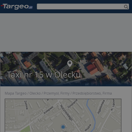
Taxi nr 15 w Olecku
Mapa Targeo
Olecko
Przemysł, Firmy
Przedsiębiorstwo, Firma