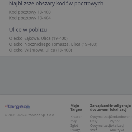
Najbliższe obszary kodów pocztowych
Funkcjonalność
Niesklasyfikowane
Kod pocztowy 19-400
Niezbędne pliki cookie umożliwiają korzystanie z
Kod pocztowy 19-404
podstawowych funkcji strony internetowej, takich
jak logowanie użytkownika i zarządzanie kontem.
Ulice w pobliżu
Bez niezbędnych plików cookie nie można
prawidłowo korzystać ze strony internetowej.
Olecko, Łąkowa, Ulica (19-400)
Provider
/
Okres
Olecko, Nocznickiego Tomasza, Ulica (19-400)
Nazwa
Opi
Domena
przechowywania
Olecko, Wiśniowa, Ulica (19-400)
APPSESSID
.targeo.pl
Sesja
CookieScriptConsent
1 rok 1 miesiąc
Ten
CookieScript
jes
.targeo.pl
prz
Coo
Scr
zap
pre
dot
zg
uży
pli
Moje
Zarządzanie
Inteligencja
Targeo
dostawami
lokalizacji
to 
aby
© 2003-2026 AutoMapa Sp. z o.o.
Kreator
Optymalizacja
Geokodowani
coo
map
trasy
Wybór
Scr
Zgłoś
Optymalizacja
lokalizacji
dzi
uwagę
stref
Analityka
pop