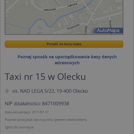
Przejdź na dużą mapę
Wstaw tę mapkę na swoją stronę
Przejdź na dużą mapę
Kreatorze map Targeo
Poznaj sposób na uporządkowanie bazy danych
adresowych
Taxi nr 15 w Olecku
os. NAD LEGĄ 5/22, 19-400 Olecko
NIP działalności: 8471009938
Data aktualizacji: 2017-07-17
Popraw powyższe dane punktu (jestem właścicielem).
Zgłoś do usunięcia