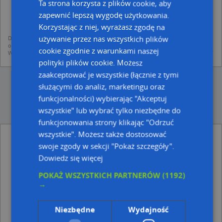
Ta strona korzysta z plików cookie, aby
dodania ich do bazy Targeo oraz publikacji w wyszukiwarce firm i na
mapach (art. 6 ust. 1 lit. f RODO)
zapewnić lepszą wygodę użytkowania.
udostępniania danych o firmach partnerom biznesowym operatora (art.
6 ust. 1 lit. f RODO)
Korzystając z niej, wyrażasz zgodę na
używanie przez nas wszystkich plików
Dane pochodzą z publicznych baz CEIDG, GUS, REGON, z firmowych stron www
oraz od podmiotów zewnętrznych.
cookie zgodnie z warunkami naszej
Więcej informacji dot. RODO:
http://regulamin.automapa.pl/odo_przetwarzanie/
polityki plików cookie. Możesz
zaakceptować je wszystkie (łącznie z tymi
służącymi do analiz, marketingu oraz
funkcjonalności) wybierając "Akceptuj
wszystkie" lub wybrać tylko niezbędne do
funkcjonowania strony klikając "Odrzuć
wszystkie". Możesz także dostosować
Taxi nr 15 w Olecku - inne Przemysł, Firmy w
swoje zgody w sekcji "Pokaż szczegóły".
pobliżu
Dowiedz się więcej
Sklep Odzieżowy, Kolejowa 6, 19-400 Olecko
Bellagio-Butik Justyna Jurewicz, ul. Kasprowicza 22,
POKAŻ WSZYSTKICH PARTNERÓW
(1192)
19-400 Olecko
→
Usługi Transportowe, Kolejowa 21, 19-400 Olecko
Niezbędne
Wydajność
Adresy w pobliżu