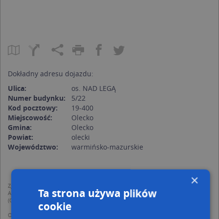
Dokładny adresu dojazdu:
Ulica:
os. NAD LEGĄ
Numer budynku:
5/22
Kod pocztowy:
19-400
Miejscowość:
Olecko
Gmina:
Olecko
Powiat:
olecki
Województwo:
warmińsko-mazurskie
×
Zgodnie z Rozporządzeniem PE i Rady (UE) o Ochronie Danych Osobowych
Ta strona używa plików
Administratorem (RODO), administratorem danych jest AutoMapa sp. z o.o.
(Operator) z siedzibą w Warszawie przy ulicy Domaniewskiej 37.
cookie
Operator przetwarza dane osobowe w celu: