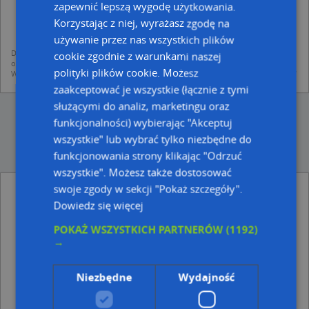
dodania ich do bazy Targeo oraz publikacji w wyszukiwarce firm i na
zapewnić lepszą wygodę użytkowania.
mapach (art. 6 ust. 1 lit. f RODO)
Korzystając z niej, wyrażasz zgodę na
udostępniania danych o firmach partnerom biznesowym operatora (art.
6 ust. 1 lit. f RODO)
używanie przez nas wszystkich plików
Dane pochodzą z publicznych baz CEIDG, GUS, REGON, z firmowych stron www
cookie zgodnie z warunkami naszej
oraz od podmiotów zewnętrznych.
polityki plików cookie. Możesz
Więcej informacji dot. RODO:
http://regulamin.automapa.pl/odo_przetwarzanie/
zaakceptować je wszystkie (łącznie z tymi
służącymi do analiz, marketingu oraz
funkcjonalności) wybierając "Akceptuj
wszystkie" lub wybrać tylko niezbędne do
funkcjonowania strony klikając "Odrzuć
wszystkie". Możesz także dostosować
swoje zgody w sekcji "Pokaż szczegóły".
Tomasz Korzeń - Działalność Gospodarcza -
inne Przemysł, Firmy w pobliżu
Dowiedz się więcej
Aquilamed, Gdańska 4a, 87-100 Toruń
POKAŻ WSZYSTKICH PARTNERÓW
(1192)
Firma Handlowa Elektro Tech, Olsztyńska 35, 87-100
→
Toruń
AGRO-MAR Sp. z o.o. Motoryzacja Rolnictwo BHP
Niezbędne
Wydajność
Przemysł Warsztat, Gdańska 73, 87-100 Toruń
Adresy w pobliżu