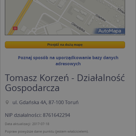
Przejdź na dużą mapę
Wstaw tę mapkę na swoją stronę
Przejdź na dużą mapę
Kreatorze map Targeo
Poznaj sposób na uporządkowanie bazy danych
adresowych
Tomasz Korzeń - Działalność
Gospodarcza
ul. Gdańska 4A, 87-100 Toruń
NIP działalności: 8761642294
Data aktualizacji: 2017-07-18
Popraw powyższe dane punktu (jestem właścicielem).