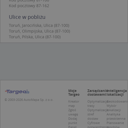
Kod pocztowy 87-162
Niezbędne pliki cookie umożliwiają korzystanie z
podstawowych funkcji strony internetowej, takich
Ulice w pobliżu
jak logowanie użytkownika i zarządzanie kontem.
Bez niezbędnych plików cookie nie można
Toruń, Jarocińska, Ulica (87-100)
prawidłowo korzystać ze strony internetowej.
Toruń, Olimpijska, Ulica (87-100)
Provider
/
Okres
Toruń, Pilska, Ulica (87-100)
Nazwa
Opi
Domena
przechowywania
APPSESSID
.targeo.pl
Sesja
CookieScriptConsent
1 rok 1 miesiąc
Ten
CookieScript
jes
.targeo.pl
prz
Coo
Scr
zap
pre
dot
zg
Moje
Zarządzanie
Inteligencja
uży
Targeo
dostawami
lokalizacji
pli
© 2003-2026 AutoMapa Sp. z o.o.
to 
Kreator
Optymalizacja
Geokodowani
aby
map
trasy
Wybór
coo
Zgłoś
Optymalizacja
lokalizacji
Scr
uwagę
stref
Analityka
dzi
Dodaj
dostaw
przestrzenna
pop
punkt
Cyfrowe
Planowanie
Panel
potwierdzenie
zasobów