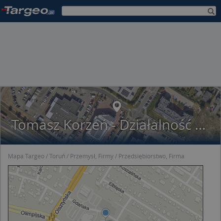
Tomasz Korzeń - Działalność Gospodarcza
Mapa Targeo
Toruń
Przemysł, Firmy
Przedsiębiorstwo, Firma