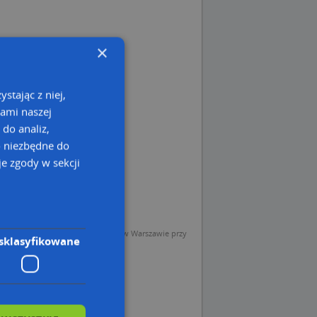
×
stając z niej,
kami naszej
 do analiz,
o niezbędne do
e zgody w sekcji
sp. z o.o. (Operator) z siedzibą w Warszawie przy
sklasyfikowane