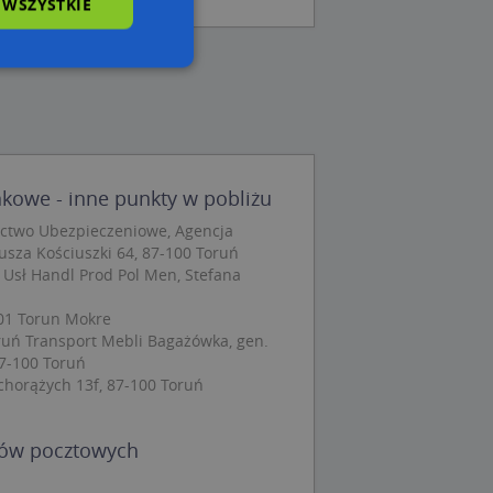
 WSZYSTKIE
wane
owanie użytkownika i
j.
kowe - inne punkty w pobliżu
ctwo Ubezpieczeniowe, Agencja
eusza Kościuszki 64, 87-100 Toruń
 Usł Handl Prod Pol Men, Stefana
 Cookie-Script.com
ch zgody
eczne, aby baner
01 Torun Mokre
ie.
ruń Transport Mebli Bagażówka, gen.
87-100 Toruń
chorążych 13f, 87-100 Toruń
dów pocztowych
wywania
Opis
siąc