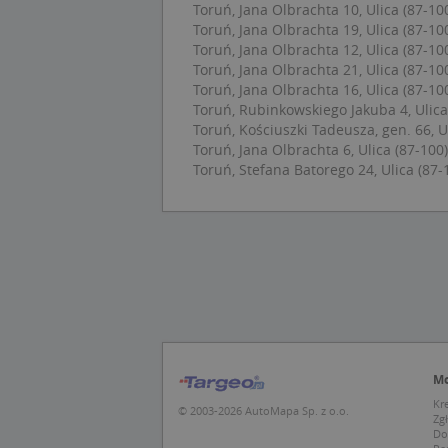
Pro
Toruń, Jana Olbrachta 10, Ulica (87-10
Nazwa
Do
Toruń, Jana Olbrachta 19, Ulica (87-10
_ga_DEEKR6C5LV
Toruń, Jana Olbrachta 12, Ulica (87-10
MUID
Mic
Cor
Toruń, Jana Olbrachta 21, Ulica (87-10
_ga
.cla
Toruń, Jana Olbrachta 16, Ulica (87-10
Toruń, Rubinkowskiego Jakuba 4, Ulica
Toruń, Kościuszki Tadeusza, gen. 66, U
test_cookie
Goo
Toruń, Jana Olbrachta 6, Ulica (87-100)
.dou
Toruń, Stefana Batorego 24, Ulica (87-
IDE
Goo
_pk_id.1.c431
.dou
MUID
Mic
Cor
.bin
_pk_ses.1.c431
MR
Mic
Cor
.c.b
Mo
Kr
SRM_B
Mic
© 2003-2026 AutoMapa Sp. z o.o.
Zg
Cor
_clck
Do
.c.b