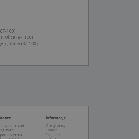
ytics do
mę Microsoft jako
awić za pomocą
niversal Analytics -
ie uważa się, że
ywanej usługi
soft, umożliwiając
(87-100)
zróżniania
 losowo
, Ulica (87-100)
a. Jest on
tórego właścicielem
en., Ulica (87-100)
ie i służy do
wiedzającego witrynę
sesji i kampanii na
ck i zawiera
ą analityki
wy korzysta z
o pomocy
 użytkownik
edzających i
tryny.
ie typu wzorzec, w
ria cyfr i liter, co
mę Microsoft jako
tawiającej plik
awić za pomocą
ie uważa się, że
soft, umożliwiając
ą analityki
o pomocy
edzających i
o używamy do
ie typu wzorzec, w
nętrznej analizy.
eria cyfr i liter,
Branże
Informacje
 ustawiającej plik
irmy kurierskie
Oferty pracy
apewnia prawidłowe
Logistyka
Pomoc
rakcji użytkowników
pecjalistyczna
Regulamin
u poprawy