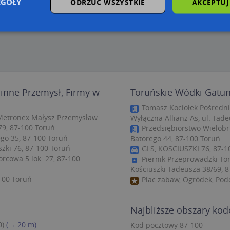
EGÓŁY
ODRZUĆ WSZYSTKIE
AKCEPTUJ
zbędne
Wydajność
Targetowanie
Funkcjonalność
Niesklasyfiko
ie umożliwiają korzystanie z podstawowych funkcji strony internetowej, takich jak log
Bez niezbędnych plików cookie nie można prawidłowo korzystać ze strony internetowe
inne Przemysł, Firmy w
Toruńskie Wódki Gatun
Provider
/
Okres
Opis
Domena
przechowywania
Tomasz Kociołek Pośredni
Metronex Małysz Przemysław
Wyłączna Allianz As, ul. Tad
.targeo.pl
Sesja
79, 87-100 Toruń
Przedsiębiorstwo Wielobr
nt
1 rok 1 miesiąc
Ten plik cookie jest używany przez usługę
CookieScript
go 35, 87-100 Toruń
Batorego 44, 87-100 Toruń
do zapamiętywania preferencji dotyczący
.targeo.pl
szki 76, 87-100 Toruń
użytkownika na pliki cookie. Jest to koni
GLS, KOSCIUSZKI 76, 87-1
cookie Cookie-Script.com działał poprawn
cowa 5 lok. 27, 87-100
Piernik Przeprowadzki To
Kościuszki Tadeusza 38/69, 
.targeo.pl
1 rok
100 Toruń
Plac zabaw, Ogródek, Pod
.www.targeo.pl
1 rok
Najbliższe obszary ko
Provider
/
Domena
Okres przecho
Provider
/
Okres
0)
(→ 20 m)
Kod pocztowy 87-100
Opis
eScriptConsent_35
.crossdomain.cookie-script.com
1 rok 1 mie