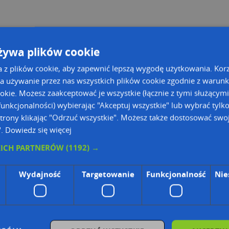
żywa plików cookie
a z plików cookie, aby zapewnić lepszą wygodę użytkowania. Korzy
a używanie przez nas wszystkich plików cookie zgodnie z warun
ookie. Możesz zaakceptować je wszystkie (łącznie z tymi służącymi
unkcjonalności) wybierając "Akceptuj wszystkie" lub wybrać tylk
trony klikając "Odrzuć wszystkie". Możesz także dostosować swoj
".
Dowiedz się więcej
KICH PARTNERÓW
(1192) →
ie Danych Osobowych Administratorem (RODO), administratorem danych jest AutoMapa 
Wydajność
Targetowanie
Funkcjonalność
Nie
wyszukiwarce firm i na mapach (art. 6 ust. 1 lit. f RODO)
znesowym operatora (art. 6 ust. 1 lit. f RODO)
ON, z firmowych stron www oraz od podmiotów zewnętrznych.
omapa.pl/odo_przetwarzanie/