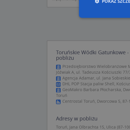
POKAŻ SZCZ
Nie
Niezbędne pliki cook
zarządzanie kontem. 
Toruńskie Wódki Gatunkowe - 
Nazwa
pobliżu
Przedsiębiorstwo Wielobranżowe 
APPSESSID
Jóźwiak A, ul. Tadeusza Kościuszki 77/
CookieScriptConse
Agencja Adamar, ul. Jana Sobieskie
DHL POP Stacja paliw Shell, Kościu
GeoMakro Barbara Płocharska, Dwor
Toruń
U
Centrostal Toruń, Dworcowa 5, 87-
kloc
Adresy w pobliżu
Nazwa
Toruń, Jana Olbrachta 15, Ulica (87-10
Nazwa
CrossDomainCooki