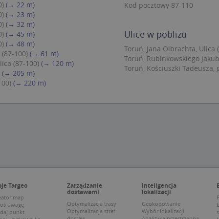
vider
Domena
/
przechowywania
Okres
0)
(→ 22 m)
Kod pocztowy 87-110
Opis
mena
przechowywania
0)
(→ 23 m)
.targeo.pl
1 rok 1 miesiąc
Ten plik cookie jest używany przez Google Anal
utrzymywania stanu sesji.
0)
(→ 32 m)
1 rok 3 tygodnie
Ten plik cookie jest powszechnie używany przez fir
rosoft
unikalny identyfikator użytkownika. Można to ust
poration
Ulice w pobliżu
0)
(→ 45 m)
1 rok 1 miesiąc
Ta nazwa pliku cookie jest powiązana z Google U
Google LLC
wbudowanych skryptów firmy Microsoft. Powszechn
rity.ms
0)
(→ 48 m)
co stanowi istotną aktualizację powszechnie uż
.targeo.pl
synchronizuje się w wielu różnych domenach Micro
Toruń, Jana Olbrachta, Ulica 
analitycznej Google. Ten plik cookie służy do ro
śledzenie użytkowników.
 (87-100)
(→ 61 m)
unikalnych użytkowników poprzez przypisanie
Toruń, Rubinkowskiego Jakuba
lica (87-100)
(→ 120 m)
wygenerowanej liczby jako identyfikatora klient
15 minut
Ten plik cookie jest ustawiany przez DoubleClick (k
gle LLC
Toruń, Kościuszki Tadeusza, g
uwzględniony w każdym żądaniu strony w witryn
jest Google) w celu ustalenia, czy przeglądarka od
(→ 205 m)
bleclick.net
obliczania danych dotyczących odwiedzających, 
obsługuje pliki cookie.
100)
(→ 220 m)
potrzeby raportów analitycznych witryn.
1 rok 1 miesiąc
Ten plik cookie jest ustawiany przez firmę Doublecli
gle LLC
www.targeo.pl
1 rok
Ta nazwa pliku cookie jest powiązana z platform
informacje o tym, w jaki sposób użytkownik końco
bleclick.net
internetowej Piwik typu open source. Służy d
witryny internetowej, oraz wszelkie reklamy, które
właścicielom witryn w śledzeniu zachowań odwi
końcowy mógł zobaczyć przed odwiedzeniem tej wi
mierzeniu wydajności witryny. Jest to plik cook
którym przed prefiksem _pk_id następuje krótka se
1 rok 3 tygodnie
Ten plik cookie jest powszechnie używany przez fir
rosoft
jest uważane za kod referencyjny dla domeny us
unikalny identyfikator użytkownika. Można to ust
poration
cookie.
wbudowanych skryptów firmy Microsoft. Powszechn
g.com
synchronizuje się w wielu różnych domenach Micro
www.targeo.pl
29 minut 58
Ta nazwa pliku cookie jest powiązana z platform
śledzenie użytkowników.
sekund
internetowej Piwik typu open source. Służy d
właścicielom witryn w śledzeniu zachowań odwi
1 tydzień 2
To jest własny plik cookie Microsoft MSN, któreg
rosoft
mierzeniu wydajności witryny. Jest to plik cook
sekundy
pomiaru wykorzystania strony internetowej do wew
poration
którym przed prefiksem _pk_ses następuje krótka s
ing.com
je Targeo
Zarządzanie
Inteligencja
co jest uważane za kod referencyjny dla domeny
dostawami
lokalizacji
cookie.
eator map
F
1 rok 3 tygodnie
Jest to własny plik cookie Microsoft MSN, który z
rosoft
Optymalizacja trasy
Geokodowanie
łoś uwagę
działanie tej witryny.
poration
.targeo.pl
1 rok
Ten plik cookie jest używany do śledzenia inte
Optymalizacja stref
Wybór lokalizacji
daj punkt
s
ing.com
i zaangażowania na stronie internetowej w cel
dostaw
Analityka przestrzenna