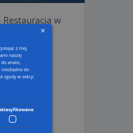
- Restauracja w
ie
×
pie Targeo
stając z niej,
zawa
kami naszej
szawa
 do analiz,
o mazowieckie
o niezbędne do
e zgody w sekcji
sklasyfikowane