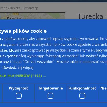
uracja
Turecka - Restauracja
Turecka 
Warszaw
żywa plików cookie
Restauracja
na ma
a z plików cookie, aby zapewnić lepszą wygodę użytkowania. Korzy
Gmina Wars
a używanie przez nas wszystkich plików cookie zgodnie z warun
Powiat War
ookie. Możesz zaakceptować je wszystkie (łącznie z tymi służącymi
Województw
unkcjonalności) wybierając "Akceptuj wszystkie" lub wybrać tylk
trony klikając "Odrzuć wszystkie". Możesz także dostosować swoj
".
Dowiedz się więcej
KICH PARTNERÓW
(1192) →
Wydajność
Targetowanie
Funkcjonalność
Nie
a dużą mapę
a dużą mapę
owanie bazy danych adresowych
Kreatorze map Targeo