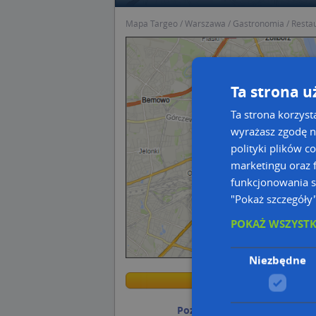
Mapa Targeo
Warszawa
Gastronomia
Resta
Ta strona u
Ta strona korzyst
wyrażasz zgodę n
polityki plików c
marketingu oraz f
funkcjonowania s
"Pokaż szczegóły
POKAŻ WSZYST
Niezbędne
Przejdź n
Przejdź n
Poznaj sposób na uporządk
Wstaw tę mapkę na swoją stronę