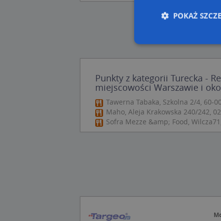
POKAŻ SZCZ
Nie
Punkty z kategorii Turecka - R
Niezbędne pliki cook
miejscowości Warszawie i oko
zarządzanie kontem. 
Tawerna Tabaka, Szkolna 2/4, 60-
Nazwa
Maho, Aleja Krakowska 240/242, 0
Sofra Mezze &amp; Food, Wilcza71
APPSESSID
CookieScriptConse
U
kloc
Mo
Nazwa