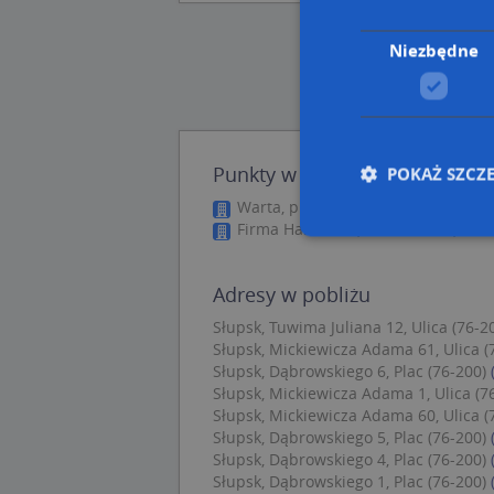
Niezbędne
Punkty w pobliżu
POKAŻ SZCZ
Warta, pl. Dąbrowskiego 3, 76-200 
Firma Handlowa, Wileńska 39, 76-2
Nie
Adresy w pobliżu
Niezbędne pliki cook
Słupsk, Tuwima Juliana 12, Ulica (76-2
zarządzanie kontem. 
Słupsk, Mickiewicza Adama 61, Ulica (
Słupsk, Dąbrowskiego 6, Plac (76-200)
Nazwa
Słupsk, Mickiewicza Adama 1, Ulica (7
Słupsk, Mickiewicza Adama 60, Ulica (
APPSESSID
Słupsk, Dąbrowskiego 5, Plac (76-200)
CookieScriptConse
Słupsk, Dąbrowskiego 4, Plac (76-200)
Słupsk, Dąbrowskiego 1, Plac (76-200)