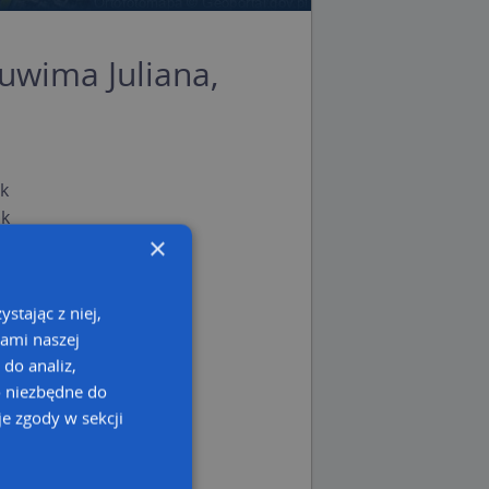
Tuwima Juliana,
k
sk
×
o pomorskie
stając z niej,
kami naszej
 do analiz,
o niezbędne do
e zgody w sekcji