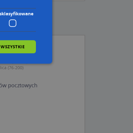
sklasyfikowane
 WSZYSTKIE
76-200)
Rondo (76-200)
lica (76-200)
wane
dów pocztowych
owanie użytkownika i
j.
 Cookie-Script.com
ch zgody
eczne, aby baner