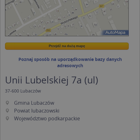
Przejdź na dużą mapę
Wstaw tę mapkę na swoją stronę
Przejdź na dużą mapę
Kreatorze map Targeo
Poznaj sposób na uporządkowanie bazy danych
adresowych
Unii Lubelskiej 7a (ul)
37-600
Lubaczów
Gmina Lubaczów
Powiat lubaczowski
Województwo podkarpackie