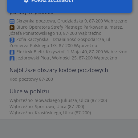
POKAŻ SZCZEGÓŁY
Usługi Remontowe Adam Otręba - inne
punkty w pobliżu
Skrzynka pocztowa, Grudziądzka 9, 87-200 Wąbrzeźno
Niezbędne
Wydajność
Targetowanie
Biuro Operatora Strefy Płatnego Parkowania, marsz.
Józefa Poniatowskiego 10, 87-200 Wąbrzeźno
Funkcjonalność
Niesklasyfikowane
Zofia Kaczyńska - Działalność Gospodarcza, ul.
Żołnierza Polskiego 1/3, 87-200 Wąbrzeźno
Niezbędne pliki cookie umożliwiają korzystanie z
podstawowych funkcji strony internetowej, takich
Elektryk Bielik Krzysztof, 1 Maja 40, 87-200 Wąbrzeźno
jak logowanie użytkownika i zarządzanie kontem.
Jeziorowski Piotr, Wolności 25, 87-200 Wąbrzeźno
Bez niezbędnych plików cookie nie można
prawidłowo korzystać ze strony internetowej.
Najbliższe obszary kodów pocztowych
Provider
/
Okres
Nazwa
Opi
Kod pocztowy 87-200
Domena
przechowywania
APPSESSID
.targeo.pl
Sesja
Ulice w pobliżu
CookieScriptConsent
1 rok 1 miesiąc
Ten
CookieScript
Wąbrzeźno, Słowackiego Juliusza, Ulica (87-200)
jes
.targeo.pl
Wąbrzeźno, Sportowa, Ulica (87-200)
prz
Coo
Wąbrzeźno, Krasińskiego, Ulica (87-200)
Scr
zap
pre
dot
zg
uży