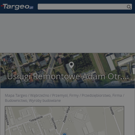
Usługi Remontowe Adam Otręba
Mapa Targeo
Wąbrzeźno
Przemysł, Firmy
Przedsiębiorstwo, Firma
Budownictwo, Wyroby budowlane