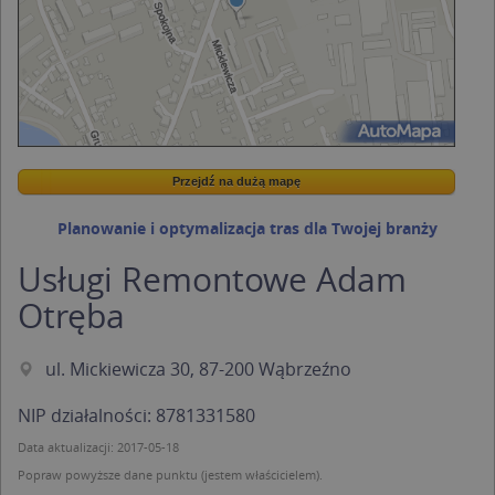
Przejdź na dużą mapę
Wstaw tę mapkę na swoją stronę
Przejdź na dużą mapę
Kreatorze map Targeo
Planowanie i optymalizacja tras dla Twojej branży
Usługi Remontowe Adam
Otręba
ul. Mickiewicza 30, 87-200 Wąbrzeźno
NIP działalności: 8781331580
Data aktualizacji: 2017-05-18
Popraw powyższe dane punktu (jestem właścicielem).