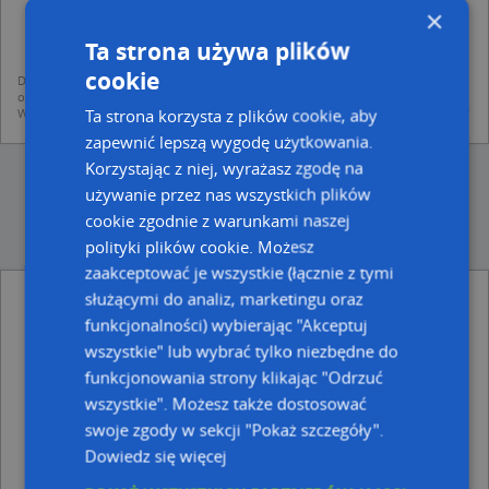
dodania ich do bazy Targeo oraz publikacji w wyszukiwarce firm i na
×
mapach (art. 6 ust. 1 lit. f RODO)
udostępniania danych o firmach partnerom biznesowym operatora (art.
Ta strona używa plików
6 ust. 1 lit. f RODO)
cookie
Dane pochodzą z publicznych baz CEIDG, GUS, REGON, z firmowych stron www
oraz od podmiotów zewnętrznych.
Ta strona korzysta z plików cookie, aby
Więcej informacji dot. RODO:
http://regulamin.automapa.pl/odo_przetwarzanie/
zapewnić lepszą wygodę użytkowania.
Korzystając z niej, wyrażasz zgodę na
używanie przez nas wszystkich plików
cookie zgodnie z warunkami naszej
polityki plików cookie. Możesz
zaakceptować je wszystkie (łącznie z tymi
służącymi do analiz, marketingu oraz
Usługi Remontowe Adam Otręba - inne
Przemysł, Firmy w pobliżu
funkcjonalności) wybierając "Akceptuj
wszystkie" lub wybrać tylko niezbędne do
Trafostacja, Rataja Macieja 17, 87-200 Wąbrzeźno
funkcjonowania strony klikając "Odrzuć
Fundacja Lokalna Grupa Działania Wieczno, ul.
Mickiewicza 12, 87-200 Wąbrzeźno
wszystkie". Możesz także dostosować
Witold Leśniewicz ZPHU Ewelina, 1 Maja 22, 87-200
swoje zgody w sekcji "Pokaż szczegóły".
Wąbrzeźno
Dowiedz się więcej
Usługi Medyczno-Pielęgniarskie Dorota Krzyżanowska,
Grudziądzka 50, 87-200 Wąbrzeźno