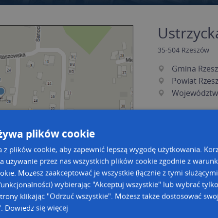
Ustrzycka
35-504
Rzeszów
Gmina Rzes
Powiat Rzes
Województw
żywa plików cookie
a z plików cookie, aby zapewnić lepszą wygodę użytkowania. Korzy
a używanie przez nas wszystkich plików cookie zgodnie z warun
ookie. Możesz zaakceptować je wszystkie (łącznie z tymi służącymi
unkcjonalności) wybierając "Akceptuj wszystkie" lub wybrać tylk
a dużą mapę
a dużą mapę
trony klikając "Odrzuć wszystkie". Możesz także dostosować swoj
".
Dowiedz się więcej
acja tras dla Twojej branży
Kreatorze map Targeo