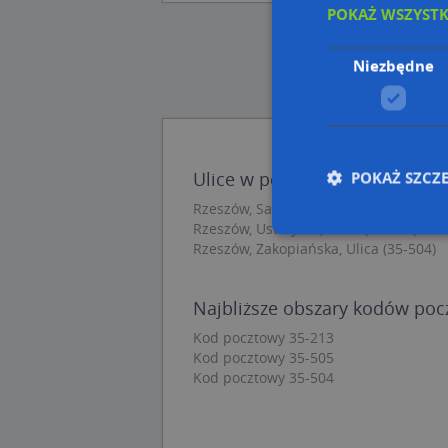
POKAŻ WSZYST
Niezbędne
POKAŻ SZCZ
Ulice w pobliżu
Rzeszów, Sanocka, Ulica (35-504)
Rzeszów, Ustrzycka, Ulica (35-213)
Rzeszów, Zakopiańska, Ulica (35-504)
Nie
Najbliższe obszary kodów po
Niezbędne pliki cook
zarządzanie kontem. 
Kod pocztowy 35-213
Kod pocztowy 35-505
Nazwa
Kod pocztowy 35-504
APPSESSID
CookieScriptConse