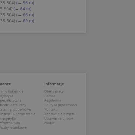
(35-504)
(→ 56 m)
eczne, aby baner
ie.
35-504)
(→ 64 m)
(35-504)
(→ 66 m)
(35-504)
(→ 69 m)
wywania
Opis
siąc
ytics do
mę Microsoft jako
awić za pomocą
niversal Analytics -
ie uważa się, że
ywanej usługi
soft, umożliwiając
zróżniania
Branże
Informacje
 losowo
irmy kurierskie
Oferty pracy
a. Jest on
tórego właścicielem
Logistyka
Pomoc
ie i służy do
wiedzającego witrynę
sesji i kampanii na
pecjalistyczna
Regulamin
andel detaliczny
Polityka prywatności
Cateringi pudełkowe
Kontakt
ck i zawiera
ą analityki
wy korzysta z
inanse i ubezpieczenia
Kontakt dla biznesu
o pomocy
 użytkownik
nergetyka i
Ustawienia plików
edzających i
tryny.
nfrastruktura
cookie
ie typu wzorzec, w
Służby ratunkowe
ria cyfr i liter, co
mę Microsoft jako
tawiającej plik