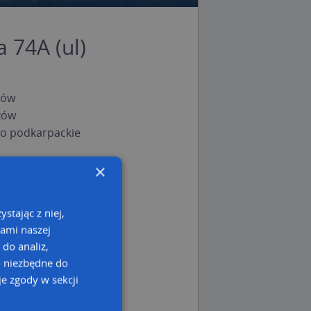
 74A (ul)
zów
zów
o podkarpackie
×
stając z niej,
kami naszej
 do analiz,
o niezbędne do
e zgody w sekcji