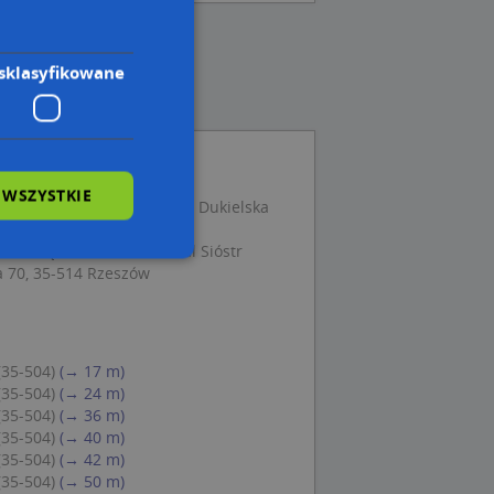
sklasyfikowane
 WSZYSTKIE
ad Opieki Zdrowotnej, ul. Dukielska
ztałcące Im. Pauli Montal Sióstr
a 70, 35-514 Rzeszów
wane
owanie użytkownika i
j.
(35-504)
(→ 17 m)
(35-504)
(→ 24 m)
(35-504)
(→ 36 m)
(35-504)
(→ 40 m)
(35-504)
(→ 42 m)
 Cookie-Script.com
(35-504)
(→ 50 m)
ch zgody