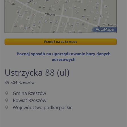
Przejdź na dużą mapę
Wstaw tę mapkę na swoją stronę
Przejdź na dużą mapę
Kreatorze map Targeo
Poznaj sposób na uporządkowanie bazy danych
adresowych
Ustrzycka 88 (ul)
35-504
Rzeszów
Gmina Rzeszów
Powiat Rzeszów
Województwo podkarpackie