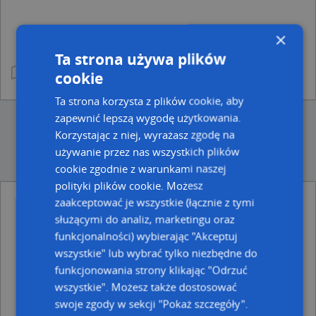
×
Ta strona używa plików
cookie
Ta strona korzysta z plików cookie, aby
zapewnić lepszą wygodę użytkowania.
Korzystając z niej, wyrażasz zgodę na
używanie przez nas wszystkich plików
cookie zgodnie z warunkami naszej
polityki plików cookie. Możesz
zaakceptować je wszystkie (łącznie z tymi
Ulice w pobliżu
służącymi do analiz, marketingu oraz
funkcjonalności) wybierając "Akceptuj
Rzeszów, Sanocka, Ulica (35-504)
Rzeszów, Ustrzycka, Ulica (35-213)
wszystkie" lub wybrać tylko niezbędne do
Rzeszów, Ostrowska, Ulica (35-213)
funkcjonowania strony klikając "Odrzuć
wszystkie". Możesz także dostosować
Najbliższe obszary kodów pocztowych
swoje zgody w sekcji "Pokaż szczegóły".
Kod pocztowy 35-213