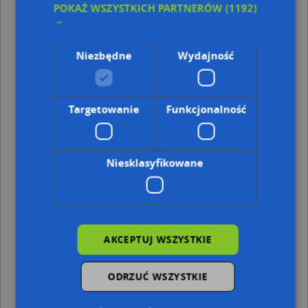
POKAŻ WSZYSTKICH PARTNERÓW
(1192)
GLS, Ul. Grudziadzka 50 Lok. 5A ., 87-200 Wabrzezno
→
Adresy w pobliżu
Niezbędne
Wydajność
Wąbrzeźno, Franciszka Żwirki i Stanisława Wigury 22,
Ulica (87-200)
(→ 11 m)
Wąbrzeźno, Franciszka Żwirki i Stanisława Wigury 20,
Ulica (87-200)
(→ 41 m)
Targetowanie
Funkcjonalność
Wąbrzeźno, Franciszka Żwirki i Stanisława Wigury 35,
Ulica (87-200)
(→ 57 m)
Wąbrzeźno, Franciszka Żwirki i Stanisława Wigury 22a,
Ulica (87-200)
(→ 58 m)
Niesklasyfikowane
Wąbrzeźno, Franciszka Żwirki i Stanisława Wigury 37,
Ulica (87-200)
(→ 59 m)
Wąbrzeźno, Franciszka Żwirki i Stanisława Wigury 22b,
Ulica (87-200)
(→ 63 m)
Wąbrzeźno, Mickiewicza Adama 30, Ulica (87-200)
(→ 178
m)
AKCEPTUJ WSZYSTKIE
Wąbrzeźno, Franciszka Żwirki i Stanisława Wigury 24,
Ulica (87-200)
(→ 197 m)
Wąbrzeźno, Rataja Macieja 17, Ulica (87-200)
(→ 217 m)
ODRZUĆ WSZYSTKIE
Wąbrzeźno, Krasińskiego 11, Ulica (87-200)
(→ 281 m)