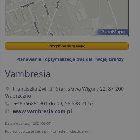
Przejdź na dużą mapę
Wstaw tę mapkę na swoją stronę
Przejdź na dużą mapę
Kreatorze map Targeo
Planowanie i optymalizacja tras dla Twojej branży
Vambresia
Franciszka Żwirki i Stanisława Wigury 22, 87-200
Wąbrzeźno
+48566881801 do 03,
56 688 21 53
www.vambresia.com.pl
Data aktualizacji: 2024-03-07
Popraw powyższe dane punktu (jestem właścicielem).