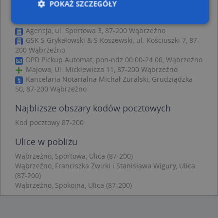
POKAŻ SZCZEGÓŁY
Vambresia - inne punkty w pobliżu
Agencja, ul. Sportowa 3, 87-200 Wąbrzeźno
GSK S Grykałowski & S Koszewski, ul. Kościuszki 7, 87-
Niezbędne
Wydajność
Targetowanie
200 Wąbrzeźno
Funkcjonalność
Niesklasyfikowane
DPD Pickup Automat, pon-ndz 00:00-24:00, Wąbrzeźno
Majowa, Ul. Mickiewicza 11, 87-200 Wąbrzeźno
Niezbędne pliki cookie umożliwiają korzystanie z
Kancelaria Notarialna Michał Żuralski, Grudziądzka
podstawowych funkcji strony internetowej, takich
50, 87-200 Wąbrzeźno
jak logowanie użytkownika i zarządzanie kontem.
Bez niezbędnych plików cookie nie można
Najbliższe obszary kodów pocztowych
prawidłowo korzystać ze strony internetowej.
Provider
/
Okres
Kod pocztowy 87-200
Nazwa
Opi
Domena
przechowywania
Ulice w pobliżu
APPSESSID
.targeo.pl
Sesja
Wąbrzeźno, Sportowa, Ulica (87-200)
CookieScriptConsent
1 rok 1 miesiąc
Ten
CookieScript
jes
.targeo.pl
Wąbrzeźno, Franciszka Żwirki i Stanisława Wigury, Ulica
prz
(87-200)
Coo
Wąbrzeźno, Spokojna, Ulica (87-200)
Scr
zap
pre
dot
zg