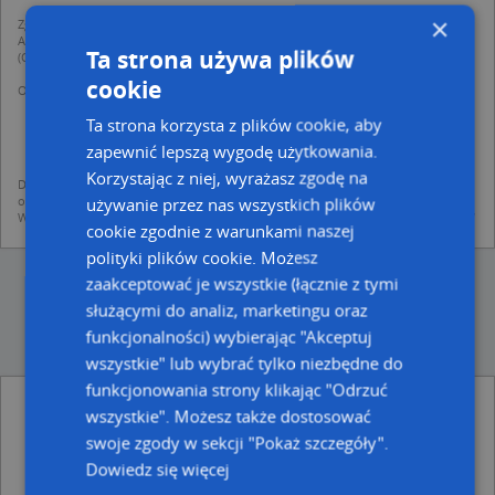
×
Zgodnie z Rozporządzeniem PE i Rady (UE) o Ochronie Danych Osobowych
Administratorem (RODO), administratorem danych jest AutoMapa sp. z o.o.
Ta strona używa plików
(Operator) z siedzibą w Warszawie przy ulicy Domaniewskiej 37.
cookie
Operator przetwarza dane osobowe w celu:
dodania ich do bazy Targeo oraz publikacji w wyszukiwarce firm i na
Ta strona korzysta z plików cookie, aby
mapach (art. 6 ust. 1 lit. f RODO)
udostępniania danych o firmach partnerom biznesowym operatora (art.
zapewnić lepszą wygodę użytkowania.
6 ust. 1 lit. f RODO)
Korzystając z niej, wyrażasz zgodę na
Dane pochodzą z publicznych baz CEIDG, GUS, REGON, z firmowych stron www
oraz od podmiotów zewnętrznych.
używanie przez nas wszystkich plików
Więcej informacji dot. RODO:
http://regulamin.automapa.pl/odo_przetwarzanie/
cookie zgodnie z warunkami naszej
polityki plików cookie. Możesz
zaakceptować je wszystkie (łącznie z tymi
służącymi do analiz, marketingu oraz
funkcjonalności) wybierając "Akceptuj
wszystkie" lub wybrać tylko niezbędne do
funkcjonowania strony klikając "Odrzuć
Vambresia - inne Przemysł, Firmy w pobliżu
wszystkie". Możesz także dostosować
Firma Tomtrans, ul. Mickiewicza 32, 87-200 Wąbrzeźno
swoje zgody w sekcji "Pokaż szczegóły".
Beata Folaron Biffero, Tysiąclecia 14, 87-200
Dowiedz się więcej
Wąbrzeźno