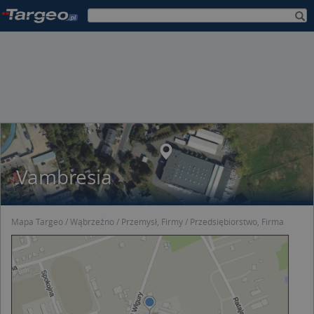
Vambresia
Mapa Targeo
Wąbrzeźno
Przemysł, Firmy
Przedsiębiorstwo, Firma