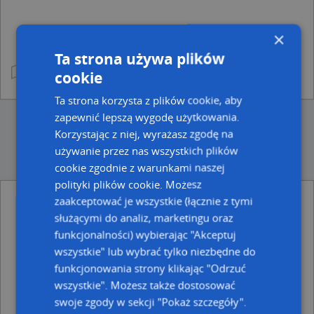
×
Ta strona używa plików
cookie
Ta strona korzysta z plików cookie, aby
zapewnić lepszą wygodę użytkowania.
Korzystając z niej, wyrażasz zgodę na
używanie przez nas wszystkich plików
cookie zgodnie z warunkami naszej
polityki plików cookie. Możesz
zaakceptować je wszystkie (łącznie z tymi
Ulice w pobliżu
służącymi do analiz, marketingu oraz
funkcjonalności) wybierając "Akceptuj
Gdańsk, Wały Piastowskie, Ulica (80-855)
Gdańsk, Kupiecka, Ulica (80-852)
wszystkie" lub wybrać tylko niezbędne do
Gdańsk, Doki, Ulica (80-863)
funkcjonowania strony klikając "Odrzuć
wszystkie". Możesz także dostosować
Najbliższe obszary kodów pocztowych
swoje zgody w sekcji "Pokaż szczegóły".
Kod pocztowy 80-858