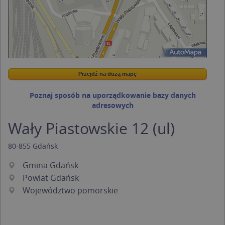
Przejdź na dużą mapę
Wstaw tę mapkę na swoją stronę
Przejdź na dużą mapę
Kreatorze map Targeo
Poznaj sposób na uporządkowanie bazy danych
adresowych
Wały Piastowskie 12 (ul)
80-855
Gdańsk
Gmina Gdańsk
Powiat Gdańsk
Województwo pomorskie