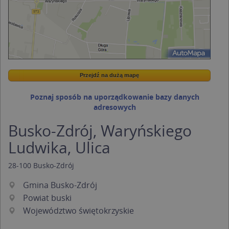
Przejdź na dużą mapę
Wstaw tę mapkę na swoją stronę
Przejdź na dużą mapę
Kreatorze map Targeo
Poznaj sposób na uporządkowanie bazy danych
adresowych
Busko-Zdrój, Waryńskiego
Ludwika, Ulica
28-100
Busko-Zdrój
Gmina Busko-Zdrój
Powiat buski
Województwo świętokrzyskie