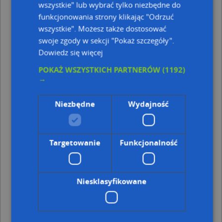
wszystkie" lub wybrać tylko niezbędne do
JKRUK 20080524 GRÓB RZEWUSKICH BUSKO
funkcjonowania strony klikając "Odrzuć
DSC09209, Bohaterów Warszawy 56, 28-100 Busko-Zdrój
wszystkie". Możesz także dostosować
Adresy w pobliżu
swoje zgody w sekcji "Pokaż szczegóły".
Busko-Zdrój, Waryńskiego Ludwika 38, Ulica (28-100)
(→
Dowiedz się więcej
10 m)
POKAŻ WSZYSTKICH PARTNERÓW
(1192)
Busko-Zdrój, Waryńskiego Ludwika 25, Ulica (28-100)
(→
→
12 m)
Busko-Zdrój, Waryńskiego Ludwika 23, Ulica (28-100)
(→
16 m)
Niezbędne
Wydajność
Busko-Zdrój, Waryńskiego Ludwika 27, Ulica (28-100)
(→
32 m)
Busko-Zdrój, Waryńskiego Ludwika 40, Ulica (28-100)
(→
36 m)
Targetowanie
Funkcjonalność
Busko-Zdrój, Waryńskiego Ludwika 21, Ulica (28-100)
(→
40 m)
Busko-Zdrój, Waryńskiego Ludwika 36, Ulica (28-100)
(→
42 m)
Niesklasyfikowane
Busko-Zdrój, Waryńskiego Ludwika 38A, Ulica (28-100)
(→
43 m)
Busko-Zdrój, Sole 21, Ulica (28-100)
(→ 61 m)
Busko-Zdrój, Sole 17, Ulica (28-100)
(→ 64 m)