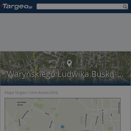
Waryńskiego Ludwika Busko-Zdrój
Mapa Targeo
Ulice Busko-Zdrój