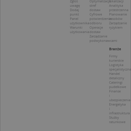
Zgłoś
Optymalizacja
lokalizacji
CookieScriptConsent
1 rok 1 miesiąc
Ten
CookieScript
jes
uwagę
stref
Analityka
.targeo.pl
prz
Dodaj
dostaw
przestrzenna
Coo
punkt
Cyfrowe
Planowanie
Scr
Panel
potwierdzenie
zasobów
zap
użytkownika
odbioru
Zarządzanie
pre
Warunki
Operacje
ryzykiem
dot
użytkowania
dostaw
zg
Zarządzanie
uży
podwykonawcami
pli
to 
Branże
aby
coo
Firmy
Scr
kurierskie
dzi
Logistyka
pop
specjalistyczn
Handel
U
.targeo.pl
1 rok
detaliczny
Cateringi
kloc
.www.targeo.pl
1 rok
pudełkowe
Finanse
i
ubezpieczenia
Energetyka
i
Nazwa
Provider
/
Domena
infrastruktura
Służby
Provider
/
Okres
ratunkowe
Nazwa
Opis
CrossDomainCookieScriptConsent_35
.crossdomain.cookie-
Domena
przechowywania
script.com