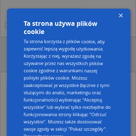
×
Ta strona używa plików
cookie
Ta strona korzysta z plików cookie, aby
zapewnić lepszą wygodę użytkowania.
Korzystając z niej, wyrażasz zgodę na
używanie przez nas wszystkich plików
cookie zgodnie z warunkami naszej
polityki plików cookie. Możesz
Punkty w pobliżu
zaakceptować je wszystkie (łącznie z tymi
Handel Art Spożywczo Przemysłowymi, ul. Mikołaja
służącymi do analiz, marketingu oraz
Kopernika 21A, 69-100 Słubice
funkcjonalności) wybierając "Akceptuj
Roksana Walczak, pl. Przyjaźni 18a, 69-100 Słubice
wszystkie" lub wybrać tylko niezbędne do
Kancelaria Radcy Prawnego Kinga Janiszewska, Plac
funkcjonowania strony klikając "Odrzuć
Przyjaźni 18/16, 69-100 Słubice
Apteka Corax, Ul. Kopernika 5, 69-100 Słubice
wszystkie". Możesz także dostosować
swoje zgody w sekcji "Pokaż szczegóły".
Adresy w pobliżu