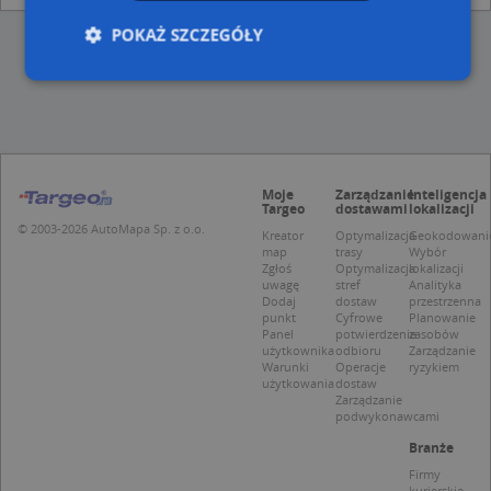
POKAŻ SZCZEGÓŁY
Niezbędne
Wydajność
Targetowanie
Funkcjonalność
Niesklasyfikowane
Moje
Zarządzanie
Inteligencja
Niezbędne pliki cookie umożliwiają korzystanie z
Targeo
dostawami
lokalizacji
podstawowych funkcji strony internetowej, takich
© 2003-2026 AutoMapa Sp. z o.o.
jak logowanie użytkownika i zarządzanie kontem.
Kreator
Optymalizacja
Geokodowani
Bez niezbędnych plików cookie nie można
map
trasy
Wybór
prawidłowo korzystać ze strony internetowej.
Zgłoś
Optymalizacja
lokalizacji
uwagę
stref
Analityka
Provider
/
Okres
Dodaj
dostaw
przestrzenna
Nazwa
Opi
Domena
przechowywania
punkt
Cyfrowe
Planowanie
Panel
potwierdzenie
zasobów
APPSESSID
.targeo.pl
Sesja
użytkownika
odbioru
Zarządzanie
Warunki
Operacje
ryzykiem
CookieScriptConsent
1 rok 1 miesiąc
Ten
CookieScript
użytkowania
dostaw
jes
.targeo.pl
Zarządzanie
prz
podwykonawcami
Coo
Scr
Branże
zap
pre
Firmy
dot
kurierskie