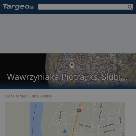
Wawrzyniaka Piotra, ks. Słubice
Mapa Targeo
Ulice Słubice