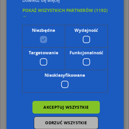
Dowiedz się więcej
Słubice, Wawrzyniaka Piotra, ks. 8, Ulica (69-100)
(→ 18 m)
POKAŻ WSZYSTKICH PARTNERÓW
(1192)
Słubice, Wawrzyniaka Piotra, ks. 6, Ulica (69-100)
(→ 21 m)
→
Słubice, Wawrzyniaka Piotra, ks. 5, Ulica (69-100)
(→ 28 m)
Słubice, Wawrzyniaka Piotra, ks. 39, Ulica (69-100)
(→ 30
m)
Niezbędne
Wydajność
Słubice, Kopernika Mikołaja 21E, Ulica (69-100)
(→ 34 m)
Słubice, Kopernika Mikołaja 21D, Ulica (69-100)
(→ 40 m)
Słubice, Wawrzyniaka Piotra, ks. 14, Ulica (69-100)
(→ 49
m)
Targetowanie
Funkcjonalność
Słubice, Przyjaźni 24, Plac (69-100)
(→ 74 m)
Słubice, Przyjaźni 25, Plac (69-100)
(→ 112 m)
Słubice, Kopernika Mikołaja 22E, Ulica (69-100)
(→ 120 m)
Niesklasyfikowane
Ulice w pobliżu
Słubice, Kopernika Mikołaja, Ulica (69-100)
Słubice, Grabarskiego Mariana, Ulica (69-100)
Słubice, Szamarzewskiego Augustyna, ks., Ulica (69-100)
AKCEPTUJ WSZYSTKIE
Najbliższe obszary kodów pocztowych
ODRZUĆ WSZYSTKIE
Kod pocztowy 69-100