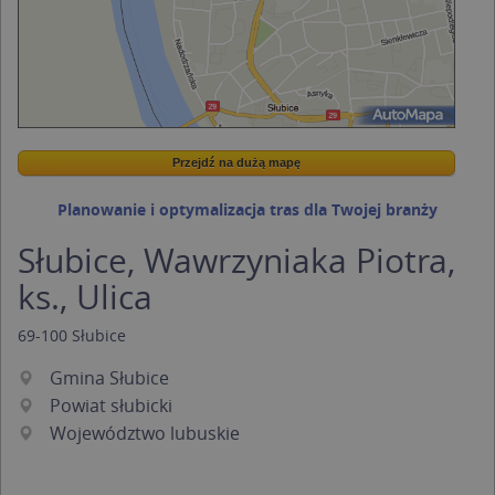
Przejdź na dużą mapę
Wstaw tę mapkę na swoją stronę
Przejdź na dużą mapę
Kreatorze map Targeo
Planowanie i optymalizacja tras dla Twojej branży
Słubice, Wawrzyniaka Piotra,
ks., Ulica
69-100
Słubice
Gmina Słubice
Powiat słubicki
Województwo lubuskie