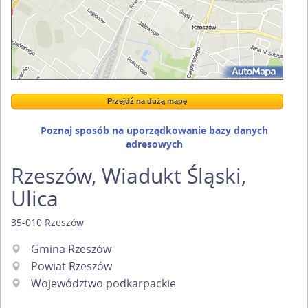
Przejdź na dużą mapę
Wstaw tę mapkę na swoją stronę
Przejdź na dużą mapę
Kreatorze map Targeo
Poznaj sposób na uporządkowanie bazy danych
adresowych
Rzeszów, Wiadukt Śląski,
Ulica
35-010
Rzeszów
Gmina Rzeszów
Powiat Rzeszów
Województwo podkarpackie