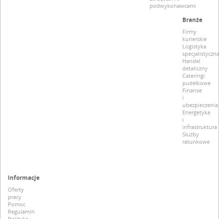
podwykonawcami
Branże
Firmy
kurierskie
Logistyka
specjalistyczn
Handel
detaliczny
Cateringi
pudełkowe
Finanse
i
ubezpieczenia
Energetyka
i
infrastruktura
Służby
ratunkowe
Informacje
Oferty
pracy
Pomoc
Regulamin
Polityka