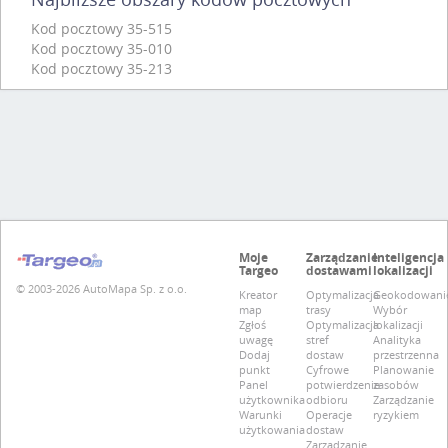
Kod pocztowy 35-515
Kod pocztowy 35-010
Kod pocztowy 35-213
Moje
Zarządzanie
Inteligencja
Targeo
dostawami
lokalizacji
© 2003-2026 AutoMapa Sp. z o.o.
Kreator
Optymalizacja
Geokodowani
map
trasy
Wybór
Zgłoś
Optymalizacja
lokalizacji
uwagę
stref
Analityka
Dodaj
dostaw
przestrzenna
punkt
Cyfrowe
Planowanie
Panel
potwierdzenie
zasobów
użytkownika
odbioru
Zarządzanie
Warunki
Operacje
ryzykiem
użytkowania
dostaw
Zarządzanie