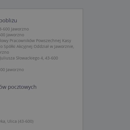
wane
owanie użytkownika i
pobliżu
j.
3-600 Jaworzno
600 Jaworzno
dowy Pracowników Powszechnej Kasy
 Spółki Akcyjnej Oddział w Jaworznie,
orzno
 Cookie-Script.com
Juliusza Słowackiego 4, 43-600
ch zgody
eczne, aby baner
ie.
600 Jaworzno
dów pocztowych
wywania
Opis
siąc
ytics do
ka, Ulica (43-600)
mę Microsoft jako
awić za pomocą