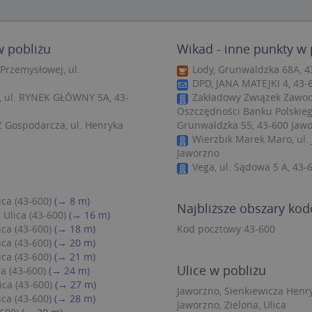
zbędne
Wydajność
Targetowanie
Funkcjonalność
Niesklasyfiko
ie umożliwiają korzystanie z podstawowych funkcji strony internetowej, takich jak log
w pobliżu
Wikad - inne punkty w 
Bez niezbędnych plików cookie nie można prawidłowo korzystać ze strony internetowe
Przemysłowej, ul.
Lody, Grunwaldzka 68A, 4
Provider
/
Okres
DPD, JANA MATEJKI 4, 43-
Opis
Domena
przechowywania
, ul. RYNEK GŁÓWNY 5A, 43-
Zakładowy Związek Zawo
.targeo.pl
Sesja
Oszczędności Banku Polskiego
ć Gospodarcza, ul. Henryka
Grunwaldzka 55, 43-600 Jaw
nt
1 rok 1 miesiąc
Ten plik cookie jest używany przez usługę
CookieScript
Wierzbik Marek Maro, ul. 
do zapamiętywania preferencji dotyczący
.targeo.pl
użytkownika na pliki cookie. Jest to koni
Jaworzno
cookie Cookie-Script.com działał poprawn
Vega, ul. Sądowa 5 A, 43-
.targeo.pl
1 rok
.www.targeo.pl
1 rok
ica (43-600)
(→ 8 m)
Najbliższe obszary ko
 Ulica (43-600)
(→ 16 m)
ica (43-600)
(→ 18 m)
Kod pocztowy 43-600
Provider
/
Domena
Okres przecho
ica (43-600)
(→ 20 m)
Provider
/
Okres
ica (43-600)
(→ 21 m)
Opis
eScriptConsent_35
.crossdomain.cookie-script.com
1 rok 1 mie
vider
Domena
/
przechowywania
Okres
Ulice w pobliżu
Opis
a (43-600)
(→ 24 m)
mena
przechowywania
.targeo.pl
1 rok 1 miesiąc
Ten plik cookie jest używany przez Google Anal
ica (43-600)
(→ 27 m)
Jaworzno, Sienkiewicza Henry
utrzymywania stanu sesji.
1 rok 3 tygodnie
Ten plik cookie jest powszechnie używany przez fir
rosoft
ica (43-600)
(→ 28 m)
unikalny identyfikator użytkownika. Można to ust
Jaworzno, Zielona, Ulica
poration