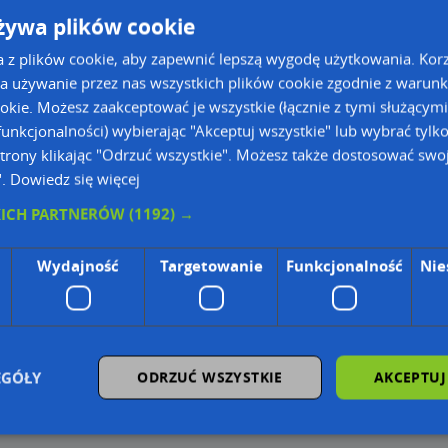
żywa plików cookie
icza
a z plików cookie, aby zapewnić lepszą wygodę użytkowania. Korzy
a używanie przez nas wszystkich plików cookie zgodnie z warun
ookie. Możesz zaakceptować je wszystkie (łącznie z tymi służącymi
unkcjonalności) wybierając "Akceptuj wszystkie" lub wybrać tylk
trony klikając "Odrzuć wszystkie". Możesz także dostosować swoj
".
Dowiedz się więcej
KICH PARTNERÓW
(1192) →
ie Danych Osobowych Administratorem (RODO), administratorem danych jest AutoMapa 
Wydajność
Targetowanie
Funkcjonalność
Nie
wyszukiwarce firm i na mapach (art. 6 ust. 1 lit. f RODO)
znesowym operatora (art. 6 ust. 1 lit. f RODO)
ON, z firmowych stron www oraz od podmiotów zewnętrznych.
omapa.pl/odo_przetwarzanie/
EGÓŁY
ODRZUĆ WSZYSTKIE
AKCEPTUJ