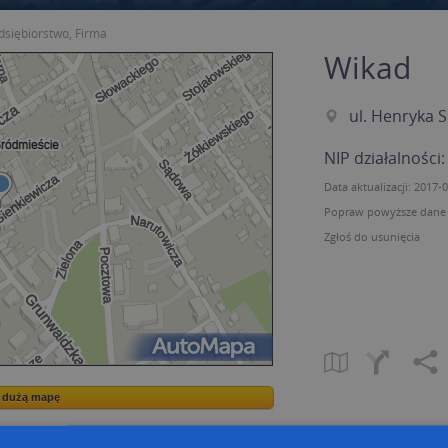
dsiębiorstwo, Firma
Wikad
ul. Henryka S
NIP działalności
Data aktualizacji: 2017-
Popraw powyższe dane p
Zgłoś do usunięcia
a dużą mapę
a dużą mapę
acja tras dla Twojej branży
Kreatorze map Targeo