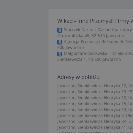
Nie
Niezbędne pliki cook
Wikad - inne Przemysł, Firmy 
zarządzanie kontem. 
Starczyk Dariusz Zakład Aparatury 
Grunwaldzka 45, 32-510 Jaworzno
Nazwa
Agencja Promocji i Reklamy Re Net
APPSESSID
600 Jaworzno
Małgorzata Ciszewska - Działalnoś
CookieScriptConse
Sienkiewicza 1, 43-600 Jaworzno
Adresy w pobliżu
U
kloc
Jaworzno, Sienkiewicza Henryka 12, Ul
Jaworzno, Sienkiewicza Henryka 13-15,
Jaworzno, Sienkiewicza Henryka 10, Ul
Nazwa
Jaworzno, Sienkiewicza Henryka 15, Ul
Jaworzno, Sienkiewicza Henryka 13, Ul
Nazwa
CrossDomainCooki
Pro
Nazwa
Jaworzno, Sienkiewicza Henryka 8, Ulic
Do
_ga_DEEKR6C5LV
Jaworzno, Sienkiewicza Henryka 8A, Ul
MUID
Mic
Jaworzno, Sienkiewicza Henryka 11, Ul
Cor