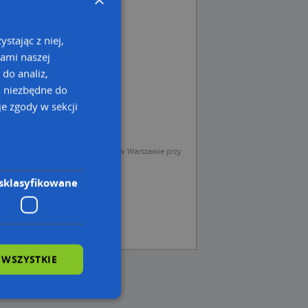
stając z niej,
kami naszej
 do analiz,
o niezbędne do
e zgody w sekcji
sp. z o.o. (Operator) z siedzibą w Warszawie przy
sklasyfikowane
 WSZYSTKIE