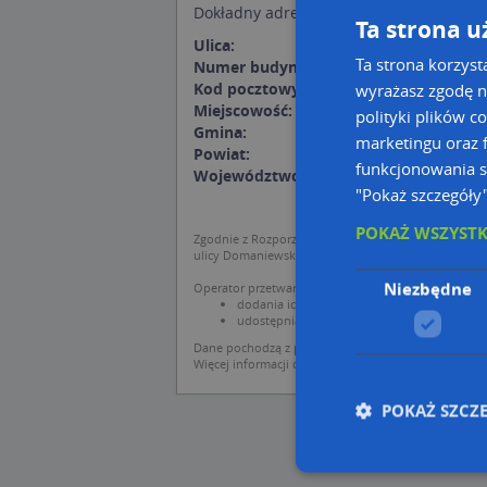
Dokładny adresu dojazdu:
Ta strona u
Ulica:
ul. Henryka Sienkiew
Ta strona korzyst
Numer budynku:
10
Kod pocztowy:
43-600
wyrażasz zgodę n
Miejscowość:
Jaworzno
polityki plików c
Gmina:
Jaworzno
marketingu oraz f
Powiat:
Jaworzno
funkcjonowania s
Województwo:
śląskie
"Pokaż szczegóły
POKAŻ WSZYST
Zgodnie z Rozporządzeniem PE i Rady (UE) o Ochron
ulicy Domaniewskiej 37.
Niezbędne
Operator przetwarza dane osobowe w celu:
dodania ich do bazy Targeo oraz publikacji w 
udostępniania danych o firmach partnerom bi
Dane pochodzą z publicznych baz CEIDG, GUS, REG
Więcej informacji dot. RODO:
http://regulamin.aut
POKAŻ SZCZ