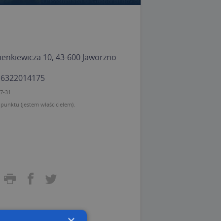
ienkiewicza 10, 43-600 Jaworzno
: 6322014175
07-31
unktu (jestem właścicielem).
×