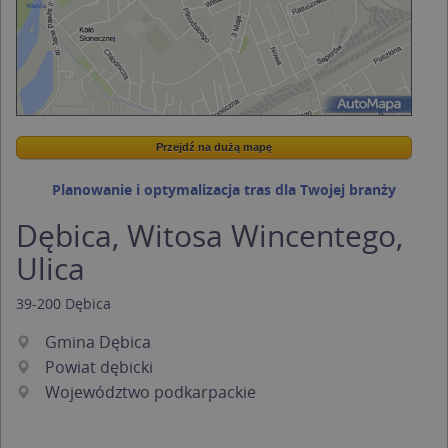
Przejdź na dużą mapę
Wstaw tę mapkę na swoją stronę
Przejdź na dużą mapę
Kreatorze map Targeo
Planowanie i optymalizacja tras dla Twojej branży
Dębica, Witosa Wincentego,
Ulica
39-200
Dębica
Gmina Dębica
Powiat dębicki
Województwo podkarpackie