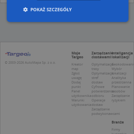
POKAŻ SZCZEGÓŁY
Niezbędne
Wydajność
Targetowanie
Funkcjonalność
Niesklasyfikowane
Moje
Zarządzanie
Inteligencja
Niezbędne pliki cookie umożliwiają korzystanie z
Targeo
dostawami
lokalizacji
podstawowych funkcji strony internetowej, takich
© 2003-2026 AutoMapa Sp. z o.o.
jak logowanie użytkownika i zarządzanie kontem.
Kreator
Optymalizacja
Geokodowani
Bez niezbędnych plików cookie nie można
map
trasy
Wybór
prawidłowo korzystać ze strony internetowej.
Zgłoś
Optymalizacja
lokalizacji
uwagę
stref
Analityka
Provider
/
Okres
Dodaj
dostaw
przestrzenna
Nazwa
Opi
Domena
przechowywania
punkt
Cyfrowe
Planowanie
Panel
potwierdzenie
zasobów
APPSESSID
.targeo.pl
Sesja
użytkownika
odbioru
Zarządzanie
Warunki
Operacje
ryzykiem
CookieScriptConsent
1 rok 1 miesiąc
Ten
CookieScript
użytkowania
dostaw
jes
.targeo.pl
Zarządzanie
prz
podwykonawcami
Coo
Scr
Branże
zap
pre
Firmy
dot
kurierskie