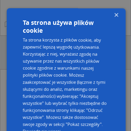
×
Ta strona używa plików
cookie
Ta strona korzysta z plików cookie, aby
zapewnić lepszą wygodę użytkowania.
Korzystając z niej, wyrażasz zgodę na
używanie przez nas wszystkich plików
cookie zgodnie z warunkami naszej
polityki plików cookie. Możesz
Punkty w pobliżu
zaakceptować je wszystkie (łącznie z tymi
Biuro Usług Ekonomicznych Anbel, ul. Sikorskiego 10,
służącymi do analiz, marketingu oraz
39-200 Dębica
funkcjonalności) wybierając "Akceptuj
Edmund Kurczyk Firma Usługowo Handlowa M-w,
wszystkie" lub wybrać tylko niezbędne do
Brzegowa 42, 39-200 Dębica
funkcjonowania strony klikając "Odrzuć
Niepubliczne Przedszkole Centrum Kids W Dębicy,
Ratuszowa 9, 39-200 Dębica
wszystkie". Możesz także dostosować
swoje zgody w sekcji "Pokaż szczegóły".
Adresy w pobliżu