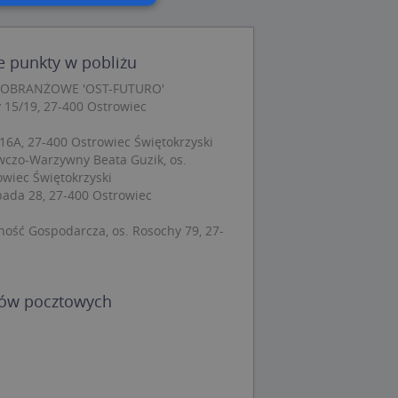
wane
 punkty w pobliżu
owanie użytkownika i
LOBRANŻOWE 'OST-FUTURO'
j.
 15/19, 27-400 Ostrowiec
16A, 27-400 Ostrowiec Świętokrzyski
czo-Warzywny Beata Guzik, os.
owiec Świętokrzyski
 Cookie-Script.com
opada 28, 27-400 Ostrowiec
ch zgody
eczne, aby baner
ie.
ność Gospodarcza, os. Rosochy 79, 27-
dów pocztowych
wywania
Opis
siąc
ytics do
mę Microsoft jako