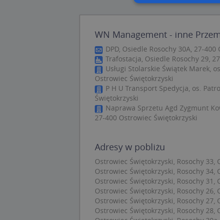
Nie
WN Management - inne Przemy
Niezbędne pliki cook
DPD, Osiedle Rosochy 30A, 27-400 
zarządzanie kontem. 
Trafostacja, Osiedle Rosochy 29, 2
Usługi Stolarskie Świątek Marek, o
Nazwa
Ostrowiec Świętokrzyski
APPSESSID
P H U Transport Spedycja, os. Patr
Świętokrzyski
CookieScriptConse
Naprawa Sprzetu Agd Zygmunt Kowal
27-400 Ostrowiec Świętokrzyski
U
Adresy w pobliżu
kloc
Ostrowiec Świętokrzyski, Rosochy 33, 
Ostrowiec Świętokrzyski, Rosochy 34, 
Nazwa
Ostrowiec Świętokrzyski, Rosochy 31, 
Ostrowiec Świętokrzyski, Rosochy 26, 
Nazwa
CrossDomainCooki
Pro
Nazwa
Ostrowiec Świętokrzyski, Rosochy 27, 
Do
_ga_DEEKR6C5LV
Ostrowiec Świętokrzyski, Rosochy 28, 
MUID
Mic