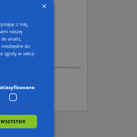
×
stając z niej,
kami naszej
 do analiz,
o niezbędne do
e zgody w sekcji
sp. z o.o. (Operator) z siedzibą w Warszawie przy
sklasyfikowane
 WSZYSTKIE