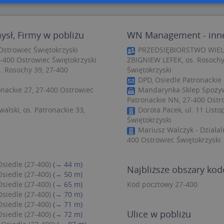
zbędne
Wydajność
Targetowanie
Funkcjonalność
Niesklasyfiko
sł, Firmy w pobliżu
WN Management - inne
ie umożliwiają korzystanie z podstawowych funkcji strony internetowej, takich jak log
Ostrowiec Świętokrzyski
PRZEDSIĘBIORSTWO WIE
Bez niezbędnych plików cookie nie można prawidłowo korzystać ze strony internetowe
7-400 Ostrowiec Świętokrzyski
ZBIGNIEW LEFEK, os. Rosochy
Provider
/
Okres
s. Rosochy 39, 27-400
Świętokrzyski
Opis
Domena
przechowywania
DPD, Osiedle Patronackie 
.targeo.pl
Sesja
onackie 27, 27-400 Ostrowiec
Mandarynka Sklep Spożyw
Patronackie NN, 27-400 Ostr
nt
1 rok 1 miesiąc
Ten plik cookie jest używany przez usługę
CookieScript
ski, os. Patronackie 33,
Dorota Pacek, ul. 11 List
do zapamiętywania preferencji dotyczący
.targeo.pl
użytkownika na pliki cookie. Jest to koni
Świętokrzyski
cookie Cookie-Script.com działał poprawn
Mariusz Walczyk - Działal
.targeo.pl
1 rok
400 Ostrowiec Świętokrzyski
.www.targeo.pl
1 rok
Osiedle (27-400)
(→ 44 m)
Najbliższe obszary ko
Osiedle (27-400)
(→ 50 m)
Provider
/
Domena
Okres przecho
Osiedle (27-400)
(→ 65 m)
Kod pocztowy 27-400
Provider
/
Okres
Osiedle (27-400)
(→ 70 m)
Opis
eScriptConsent_35
.crossdomain.cookie-script.com
1 rok 1 mie
vider
Domena
/
przechowywania
Okres
Opis
Osiedle (27-400)
(→ 71 m)
mena
przechowywania
Ulice w pobliżu
.targeo.pl
1 rok 1 miesiąc
Ten plik cookie jest używany przez Google Anal
Osiedle (27-400)
(→ 72 m)
utrzymywania stanu sesji.
1 rok 3 tygodnie
Ten plik cookie jest powszechnie używany przez fir
rosoft