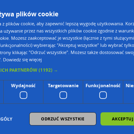
żywa plików cookie
a z plików cookie, aby zapewnić lepszą wygodę użytkowania. Korzy
ski
a używanie przez nas wszystkich plików cookie zgodnie z warun
ski
ookie. Możesz zaakceptować je wszystkie (łącznie z tymi służącymi
unkcjonalności) wybierając "Akceptuj wszystkie" lub wybrać tylk
trony klikając "Odrzuć wszystkie". Możesz także dostosować swoj
".
Dowiedz się więcej
ie Danych Osobowych Administratorem (RODO), administratorem danych jest AutoMapa 
KICH PARTNERÓW
(1192) →
wyszukiwarce firm i na mapach (art. 6 ust. 1 lit. f RODO)
Wydajność
Targetowanie
Funkcjonalność
Nie
znesowym operatora (art. 6 ust. 1 lit. f RODO)
ON, z firmowych stron www oraz od podmiotów zewnętrznych.
omapa.pl/odo_przetwarzanie/
EGÓŁY
ODRZUĆ WSZYSTKIE
AKCEPTUJ