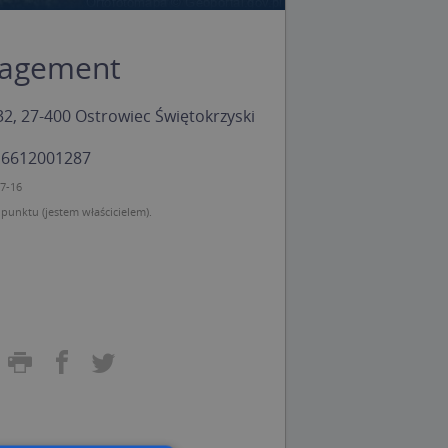
agement
32, 27-400 Ostrowiec Świętokrzyski
: 6612001287
07-16
unktu (jestem właścicielem).