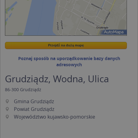
Przejdź na dużą mapę
Wstaw tę mapkę na swoją stronę
Przejdź na dużą mapę
Kreatorze map Targeo
Poznaj sposób na uporządkowanie bazy danych
adresowych
Grudziądz, Wodna, Ulica
86-300
Grudziądz
Gmina Grudziądz
Powiat Grudziądz
Województwo kujawsko-pomorskie