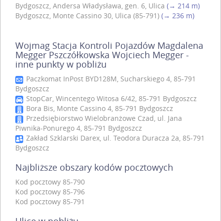
Bydgoszcz, Andersa Władysława, gen. 6, Ulica
(→ 214 m)
Bydgoszcz, Monte Cassino 30, Ulica (85-791)
(→ 236 m)
Wojmag Stacja Kontroli Pojazdów Magdalena
Megger Pszczółkowska Wojciech Megger -
inne punkty w pobliżu
Paczkomat InPost BYD128M, Sucharskiego 4, 85-791
Bydgoszcz
StopCar, Wincentego Witosa 6/42, 85-791 Bydgoszcz
Bora Bis, Monte Cassino 4, 85-791 Bydgoszcz
Przedsiębiorstwo Wielobranżowe Czad, ul. Jana
Piwnika-Ponurego 4, 85-791 Bydgoszcz
Zakład Szklarski Darex, ul. Teodora Duracza 2a, 85-791
Bydgoszcz
Najbliższe obszary kodów pocztowych
Kod pocztowy 85-790
Kod pocztowy 85-796
Kod pocztowy 85-791
Ulice w pobliżu