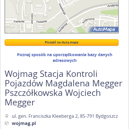
Przejdź na dużą mapę
Wstaw tę mapkę na swoją stronę
Przejdź na dużą mapę
Kreatorze map Targeo
Poznaj sposób na uporządkowanie bazy danych
adresowych
Wojmag Stacja Kontroli
Pojazdów Magdalena Megger
Pszczółkowska Wojciech
Megger
ul. gen. Franciszka Kleeberga 2, 85-791 Bydgoszcz
wojmag.pl