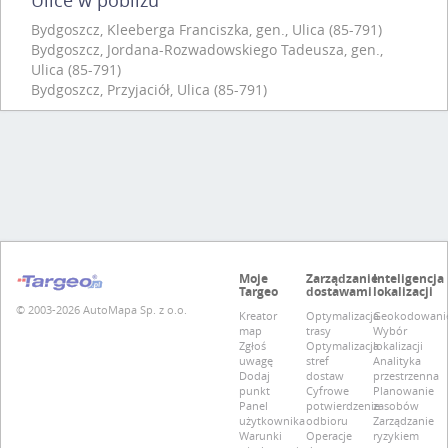
Bydgoszcz, Kleeberga Franciszka, gen., Ulica (85-791)
Bydgoszcz, Jordana-Rozwadowskiego Tadeusza, gen.,
Ulica (85-791)
Bydgoszcz, Przyjaciół, Ulica (85-791)
Moje
Zarządzanie
Inteligencja
Targeo
dostawami
lokalizacji
© 2003-2026 AutoMapa Sp. z o.o.
Kreator
Optymalizacja
Geokodowani
map
trasy
Wybór
Zgłoś
Optymalizacja
lokalizacji
uwagę
stref
Analityka
Dodaj
dostaw
przestrzenna
punkt
Cyfrowe
Planowanie
Panel
potwierdzenie
zasobów
użytkownika
odbioru
Zarządzanie
Warunki
Operacje
ryzykiem