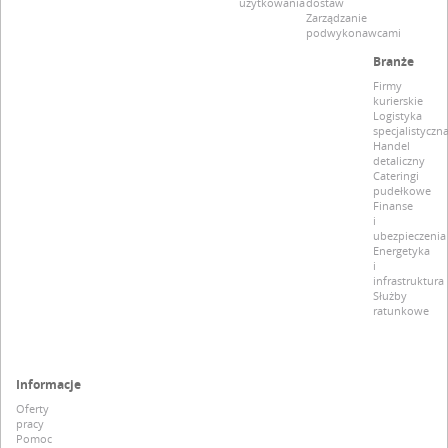
użytkowania
dostaw
Zarządzanie
podwykonawcami
Branże
Firmy
kurierskie
Logistyka
specjalistyczn
Handel
detaliczny
Cateringi
pudełkowe
Finanse
i
ubezpieczenia
Energetyka
i
infrastruktura
Służby
ratunkowe
Informacje
Oferty
pracy
Pomoc