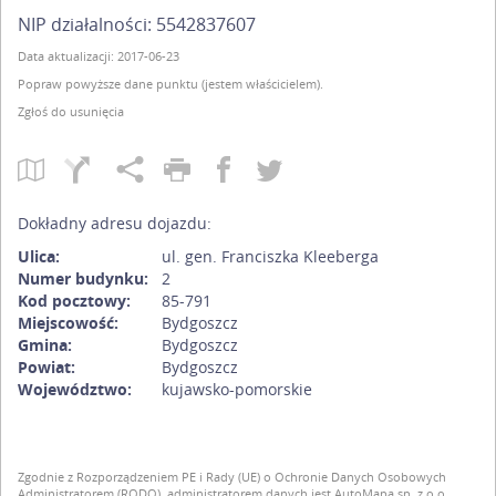
NIP działalności: 5542837607
Data aktualizacji: 2017-06-23
Popraw powyższe dane punktu (jestem właścicielem).
Zgłoś do usunięcia
Dokładny adresu dojazdu:
Ulica:
ul. gen. Franciszka Kleeberga
Numer budynku:
2
Kod pocztowy:
85-791
Miejscowość:
Bydgoszcz
Gmina:
Bydgoszcz
Powiat:
Bydgoszcz
Województwo:
kujawsko-pomorskie
Zgodnie z Rozporządzeniem PE i Rady (UE) o Ochronie Danych Osobowych
Administratorem (RODO), administratorem danych jest AutoMapa sp. z o.o.