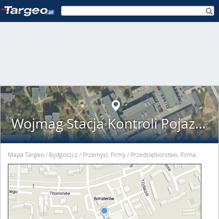
Wojmag Stacja Kontroli Pojazdów Magdalena Megger Pszczółkowska Wojciech Megger
Mapa Targeo
Bydgoszcz
Przemysł, Firmy
Przedsiębiorstwo, Firma