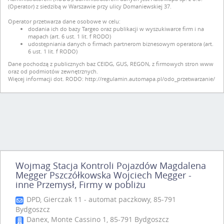
(Operator) z siedzibą w Warszawie przy ulicy Domaniewskiej 37.
Operator przetwarza dane osobowe w celu:
dodania ich do bazy Targeo oraz publikacji w wyszukiwarce firm i na
mapach (art. 6 ust. 1 lit. f RODO)
udostępniania danych o firmach partnerom biznesowym operatora (art.
6 ust. 1 lit. f RODO)
Dane pochodzą z publicznych baz CEIDG, GUS, REGON, z firmowych stron www
oraz od podmiotów zewnętrznych.
Więcej informacji dot. RODO:
http://regulamin.automapa.pl/odo_przetwarzanie/
Wojmag Stacja Kontroli Pojazdów Magdalena
Megger Pszczółkowska Wojciech Megger -
inne Przemysł, Firmy w pobliżu
DPD, Gierczak 11 - automat paczkowy, 85-791
Bydgoszcz
Danex, Monte Cassino 1, 85-791 Bydgoszcz