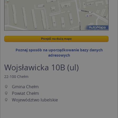
Przejdź na dużą mapę
Wstaw tę mapkę na swoją stronę
Przejdź na dużą mapę
Kreatorze map Targeo
Poznaj sposób na uporządkowanie bazy danych
adresowych
Wojsławicka 10B (ul)
22-100
Chełm
Gmina Chełm
Powiat Chełm
Województwo lubelskie