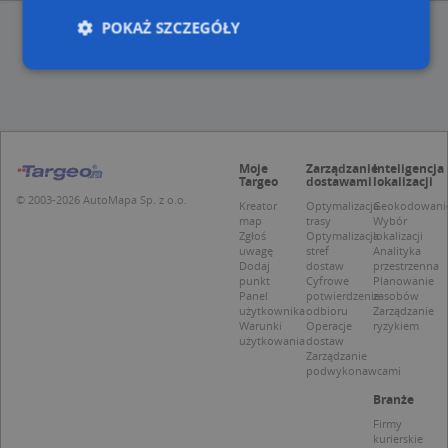
POKAŻ SZCZEGÓŁY
Niezbędne
Wydajność
Targetowanie
Funkcjonalność
Niesklasyfikowane
Moje
Zarządzanie
Inteligencja
Niezbędne pliki cookie umożliwiają korzystanie z
Targeo
dostawami
lokalizacji
podstawowych funkcji strony internetowej, takich
© 2003-2026 AutoMapa Sp. z o.o.
Kreator
Optymalizacja
Geokodowani
jak logowanie użytkownika i zarządzanie kontem.
map
trasy
Wybór
Bez niezbędnych plików cookie nie można
Zgłoś
Optymalizacja
lokalizacji
prawidłowo korzystać ze strony internetowej.
uwagę
stref
Analityka
Dodaj
dostaw
przestrzenna
Provider
/
Okres
Nazwa
Opi
punkt
Cyfrowe
Planowanie
Domena
przechowywania
Panel
potwierdzenie
zasobów
użytkownika
odbioru
Zarządzanie
APPSESSID
.targeo.pl
Sesja
Warunki
Operacje
ryzykiem
użytkowania
dostaw
CookieScriptConsent
1 rok 1 miesiąc
Ten
CookieScript
Zarządzanie
jes
.targeo.pl
podwykonawcami
prz
Coo
Branże
Scr
zap
Firmy
pre
kurierskie
dot