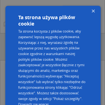
×
Ta strona używa plików
cookie
Ta strona korzysta z plików cookie, aby
zapewnić lepszą wygodę użytkowania.
Korzystając z niej, wyrażasz zgodę na
używanie przez nas wszystkich plików
cookie zgodnie z warunkami naszej
polityki plików cookie. Możesz
zaakceptować je wszystkie (łącznie z tymi
służącymi do analiz, marketingu oraz
Ulice w pobliżu
funkcjonalności) wybierając "Akceptuj
Chełm, Wojsławicka, Ulica (22-100)
wszystkie" lub wybrać tylko niezbędne do
Chełm, Tuzinek, Ulica (22-100)
funkcjonowania strony klikając "Odrzuć
Chełm, Mościckiego Ignacego, Ulica (22-100)
wszystkie". Możesz także dostosować
Najbliższe obszary kodów pocztowych
swoje zgody w sekcji "Pokaż szczegóły".
Dowiedz się więcej
Kod pocztowy 22-100