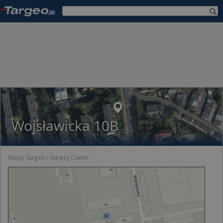
Wojsławicka 10B
Mapa Targeo
Adresy Chełm