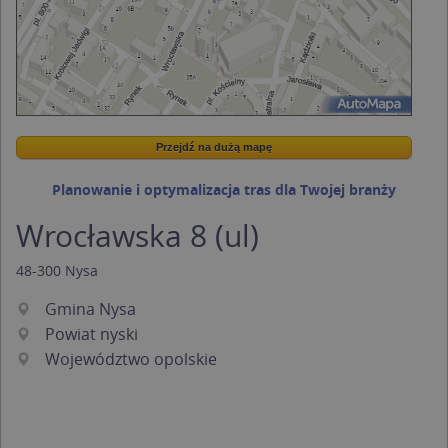
Przejdź na dużą mapę
Wstaw tę mapkę na swoją stronę
Przejdź na dużą mapę
Kreatorze map Targeo
Planowanie i optymalizacja tras dla Twojej branży
Wrocławska 8 (ul)
48-300
Nysa
Gmina Nysa
Powiat nyski
Województwo opolskie