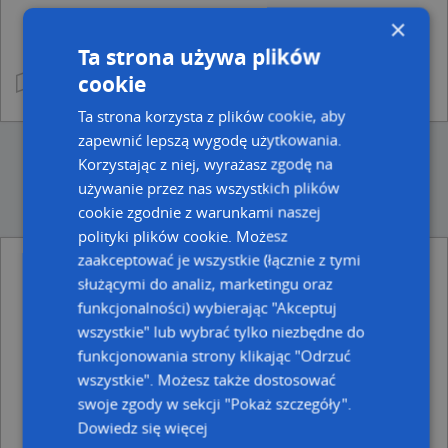
×
Ta strona używa plików
cookie
Ta strona korzysta z plików cookie, aby
zapewnić lepszą wygodę użytkowania.
Korzystając z niej, wyrażasz zgodę na
używanie przez nas wszystkich plików
cookie zgodnie z warunkami naszej
polityki plików cookie. Możesz
zaakceptować je wszystkie (łącznie z tymi
służącymi do analiz, marketingu oraz
Ulice w pobliżu
funkcjonalności) wybierając "Akceptuj
Nysa, Targowa, Ulica
wszystkie" lub wybrać tylko niezbędne do
Nysa, Wrocławska, Ulica (48-300)
funkcjonowania strony klikając "Odrzuć
Nysa, Katedralny, Plac (48-300)
wszystkie". Możesz także dostosować
Najbliższe obszary kodów pocztowych
swoje zgody w sekcji "Pokaż szczegóły".
Kod pocztowy 48-303
Dowiedz się więcej
Kod pocztowy 48-300