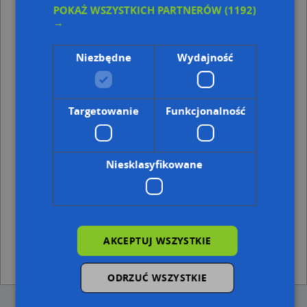
POKAŻ WSZYSTKICH PARTNERÓW
(1192)
→
Punkty w pobliżu
Taxi nr 41, Wrocławska 2, 48-300 Nysa
Niezbędne
Wydajność
P P H U Bratex, Królowej Jadwigi 24, 48-300 Nysa
Auto Błysk, Aleja Teodora Roosevelta 15, Nysa
Nysa nmp, Celna 16, 48-300 Nysa
Targetowanie
Funkcjonalność
Adresy w pobliżu
Nysa, Wrocławska 10, Ulica (48-300)
(→ 14 m)
Nysa, Wrocławska 6, Ulica (48-300)
(→ 15 m)
Niesklasyfikowane
Nysa, Wrocławska 11a, Ulica (48-300)
(→ 24 m)
Nysa, Katedralny 7a, Plac (48-300)
(→ 25 m)
Nysa, Wrocławska 4, Ulica (48-300)
(→ 27 m)
Nysa, Wrocławska 12, Ulica (48-300)
(→ 29 m)
Nysa, Wrocławska 11, Ulica (48-300)
(→ 36 m)
Nysa, Wrocławska 11c, Ulica (48-300)
(→ 47 m)
AKCEPTUJ WSZYSTKIE
Nysa, Katedralny 3, Plac (48-300)
(→ 53 m)
Nysa, Kupiecka 7, Ulica (48-300)
(→ 54 m)
ODRZUĆ WSZYSTKIE