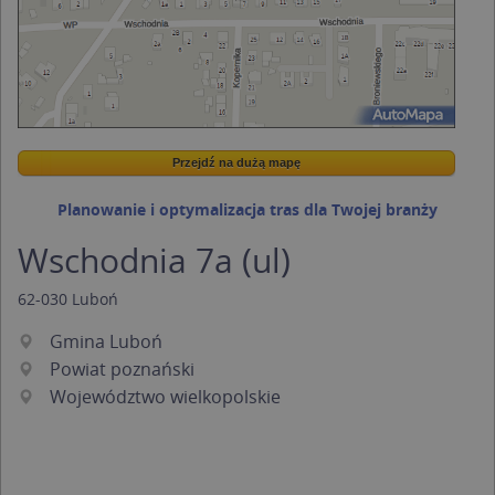
Przejdź na dużą mapę
Wstaw tę mapkę na swoją stronę
Przejdź na dużą mapę
Kreatorze map Targeo
Planowanie i optymalizacja tras dla Twojej branży
Wschodnia 7a (ul)
62-030
Luboń
Gmina Luboń
Powiat poznański
Województwo wielkopolskie