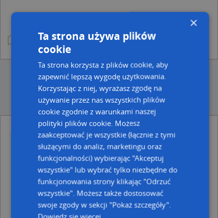
×
Ta strona używa plików
cookie
Ta strona korzysta z plików cookie, aby
zapewnić lepszą wygodę użytkowania.
Korzystając z niej, wyrażasz zgodę na
używanie przez nas wszystkich plików
cookie zgodnie z warunkami naszej
polityki plików cookie. Możesz
zaakceptować je wszystkie (łącznie z tymi
Ulice w pobliżu
służącymi do analiz, marketingu oraz
Luboń, Szymanowskiego Karola, Ulica (62-030)
funkcjonalności) wybierając "Akceptuj
Luboń, Kurpińskiego Karola, Ulica (62-030)
wszystkie" lub wybrać tylko niezbędne do
Luboń, Wschodnia, Ulica (62-030)
funkcjonowania strony klikając "Odrzuć
Najbliższe obszary kodów pocztowych
wszystkie". Możesz także dostosować
swoje zgody w sekcji "Pokaż szczegóły".
Kod pocztowy 62-030
Dowiedz się więcej