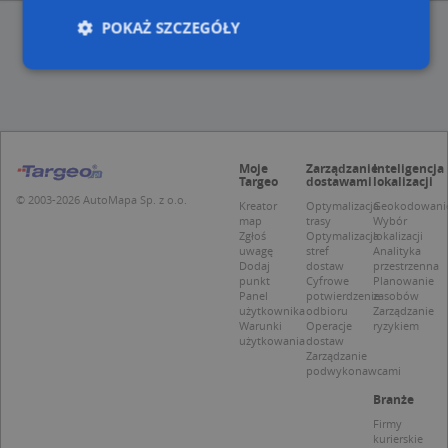
POKAŻ SZCZEGÓŁY
Niezbędne
Wydajność
Targetowanie
Funkcjonalność
Niesklasyfikowane
Moje
Zarządzanie
Inteligencja
Niezbędne pliki cookie umożliwiają korzystanie z
Targeo
dostawami
lokalizacji
podstawowych funkcji strony internetowej, takich
© 2003-2026 AutoMapa Sp. z o.o.
Kreator
Optymalizacja
Geokodowani
jak logowanie użytkownika i zarządzanie kontem.
map
trasy
Wybór
Bez niezbędnych plików cookie nie można
Zgłoś
Optymalizacja
lokalizacji
prawidłowo korzystać ze strony internetowej.
uwagę
stref
Analityka
Dodaj
dostaw
przestrzenna
Provider
/
Okres
Nazwa
Opi
punkt
Cyfrowe
Planowanie
Domena
przechowywania
Panel
potwierdzenie
zasobów
użytkownika
odbioru
Zarządzanie
APPSESSID
.targeo.pl
Sesja
Warunki
Operacje
ryzykiem
użytkowania
dostaw
CookieScriptConsent
1 rok 1 miesiąc
Ten
CookieScript
Zarządzanie
jes
.targeo.pl
podwykonawcami
prz
Coo
Branże
Scr
zap
Firmy
pre
kurierskie
dot