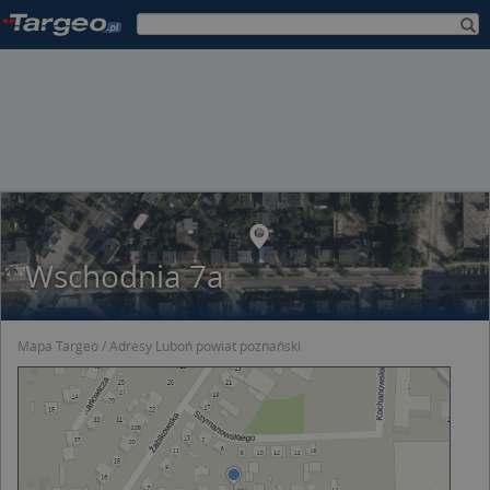
Wschodnia 7a
Mapa Targeo
Adresy Luboń powiat poznański