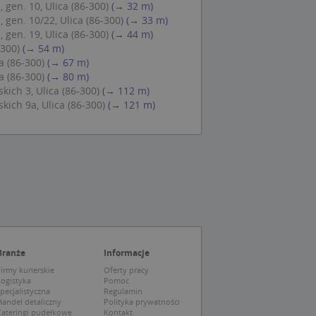
 gen. 10, Ulica (86-300)
(→ 32 m)
 Cookie-Script.com
 gen. 10/22, Ulica (86-300)
(→ 33 m)
ch zgody
 gen. 19, Ulica (86-300)
(→ 44 m)
eczne, aby baner
ie.
-300)
(→ 54 m)
a (86-300)
(→ 67 m)
a (86-300)
(→ 80 m)
ich 3, Ulica (86-300)
(→ 112 m)
ich 9a, Ulica (86-300)
(→ 121 m)
wywania
Opis
siąc
ytics do
mę Microsoft jako
awić za pomocą
niversal Analytics -
ie uważa się, że
ywanej usługi
soft, umożliwiając
zróżniania
 losowo
a. Jest on
tórego właścicielem
Branże
Informacje
ie i służy do
wiedzającego witrynę
sesji i kampanii na
irmy kurierskie
Oferty pracy
Logistyka
Pomoc
ck i zawiera
pecjalistyczna
Regulamin
ą analityki
wy korzysta z
andel detaliczny
Polityka prywatności
o pomocy
 użytkownik
Cateringi pudełkowe
Kontakt
edzających i
tryny.