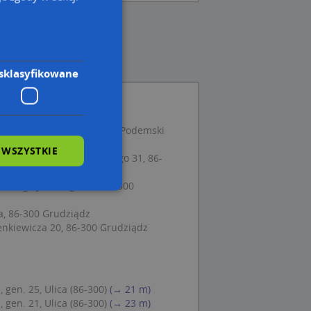
sklasyfikowane
kowa Krzyżanowski Marek Podemski
o 19, 86-300 Grudziądz
 WSZYSTKIE
o Handlowe, ul. Wybickiego 31, 86-
kiego Józefa, gen. 8, 86-300
, 86-300 Grudziądz
wane
enkiewicza 20, 86-300 Grudziądz
owanie użytkownika i
j.
 gen. 25, Ulica (86-300)
(→ 21 m)
 gen. 21, Ulica (86-300)
(→ 23 m)