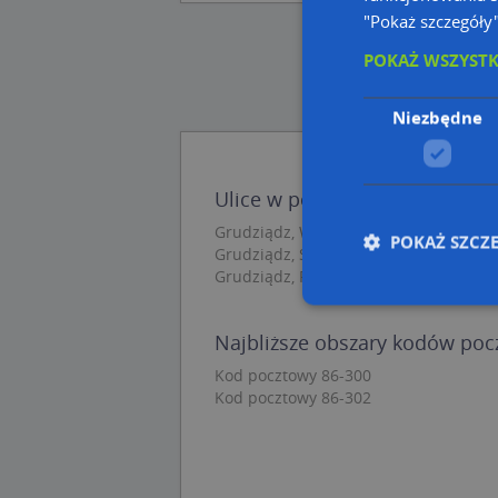
"Pokaż szczegóły
POKAŻ WSZYST
Niezbędne
Ulice w pobliżu
Grudziądz, Wybickiego Józefa, gen., Ul
POKAŻ SZCZ
Grudziądz, Solna, Ulica (86-300)
Grudziądz, Podgórna, Ulica (86-300)
Najbliższe obszary kodów po
Nie
Kod pocztowy 86-300
Niezbędne pliki cook
Kod pocztowy 86-302
zarządzanie kontem. 
Nazwa
APPSESSID