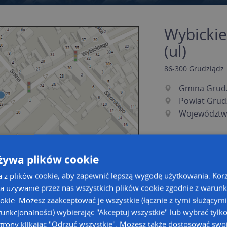
Wybickie
(ul)
86-300
Grudziądz
Gmina Grud
Powiat Grud
Województw
żywa plików cookie
a z plików cookie, aby zapewnić lepszą wygodę użytkowania. Korzy
a używanie przez nas wszystkich plików cookie zgodnie z warun
ookie. Możesz zaakceptować je wszystkie (łącznie z tymi służącymi
a dużą mapę
a dużą mapę
unkcjonalności) wybierając "Akceptuj wszystkie" lub wybrać tylk
acja tras dla Twojej branży
trony klikając "Odrzuć wszystkie". Możesz także dostosować swoj
Kreatorze map Targeo