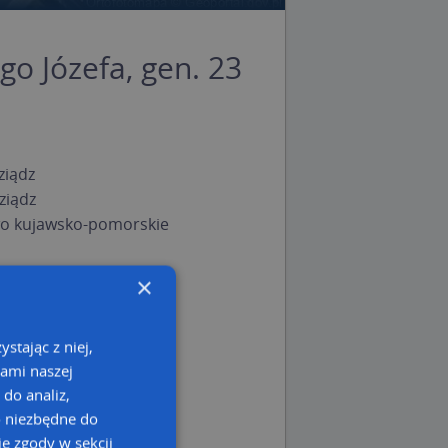
go Józefa, gen. 23
ziądz
ziądz
o kujawsko-pomorskie
×
stając z niej,
kami naszej
 do analiz,
o niezbędne do
e zgody w sekcji